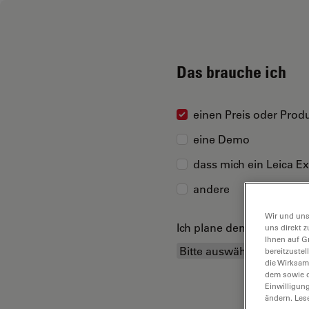
Das brauche ich
einen Preis oder Produ
eine Demo
dass mich ein Leica Ex
andere
Wir und uns
Ich plane den Kauf...
uns direkt z
Ihnen auf G
bereitzuste
die Wirksam
dem sowie d
Einwilligun
ändern. Les