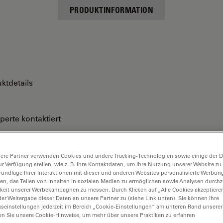
PRODUKTINFORMATION
ktdetails
perte kontaktiert
ere Partner verwenden Cookies und andere Tracking-Technologien sowie einige der Da
ur Verfügung stellen, wie z. B. Ihre Kontaktdaten, um Ihre Nutzung unserer Website zu
rundlage Ihrer Interaktionen mit dieser und anderen Websites personalisierte Werbun
llen, das Teilen von Inhalten in sozialen Medien zu ermöglichen sowie Analysen durc
keit unserer Werbekampagnen zu messen. Durch Klicken auf „Alle Cookies akzeptiere
er Weitergabe dieser Daten an unsere Partner zu (siehe Link unten). Sie können Ihre
gseinstellungen jederzeit im Bereich „Cookie-Einstellungen“ am unteren Rand unserer
en Sie unsere Cookie-Hinweise, um mehr über unsere Praktiken zu erfahren