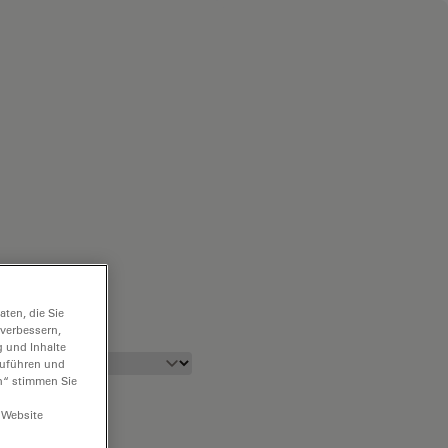
ten, die Sie
 verbessern,
g und Inhalte
hzuführen und
n“ stimmen Sie
 Website