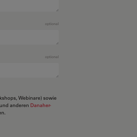
optional
optional
rkshops, Webinare) sowie
n und anderen
Danaher-
en.