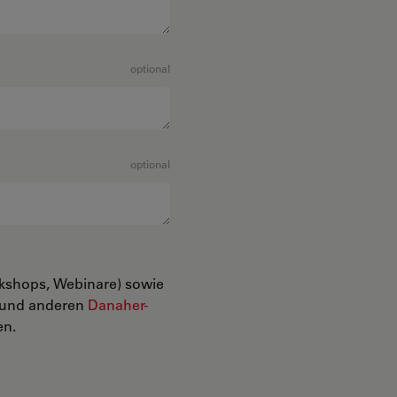
optional
optional
rkshops, Webinare) sowie
n und anderen
Danaher-
en.