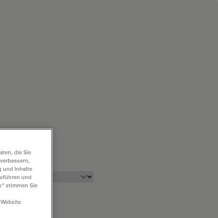
ten, die Sie
 verbessern,
g und Inhalte
hzuführen und
n“ stimmen Sie
 Website