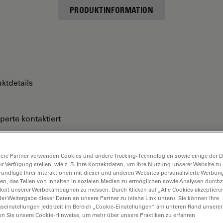
PRODUKTINFORMATION
ktdetails
perte kontaktiert
ere Partner verwenden Cookies und andere Tracking-Technologien sowie einige der Da
ur Verfügung stellen, wie z. B. Ihre Kontaktdaten, um Ihre Nutzung unserer Website zu
rundlage Ihrer Interaktionen mit dieser und anderen Websites personalisierte Werbun
llen, das Teilen von Inhalten in sozialen Medien zu ermöglichen sowie Analysen durc
keit unserer Werbekampagnen zu messen. Durch Klicken auf „Alle Cookies akzeptiere
er Weitergabe dieser Daten an unsere Partner zu (siehe Link unten). Sie können Ihre
gseinstellungen jederzeit im Bereich „Cookie-Einstellungen“ am unteren Rand unserer
en Sie unsere Cookie-Hinweise, um mehr über unsere Praktiken zu erfahren