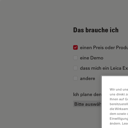
Das brauche ich
einen Preis oder Produ
eine Demo
dass mich ein Leica Ex
andere
Wir und uns
Ich plane den Kauf...
uns direkt z
Ihnen auf G
bereitzuste
die Wirksam
dem sowie d
Einwilligun
ändern. Les