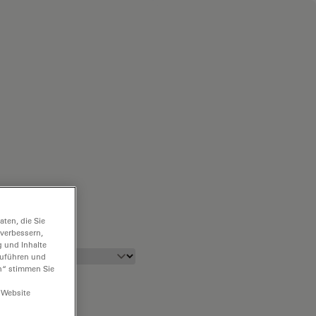
ten, die Sie
 verbessern,
g und Inhalte
hzuführen und
n“ stimmen Sie
 Website