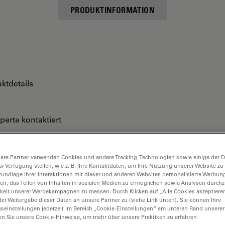
PRODUKTINFORMATION
ktdetails
perte kontaktiert
ere Partner verwenden Cookies und andere Tracking-Technologien sowie einige der Da
ur Verfügung stellen, wie z. B. Ihre Kontaktdaten, um Ihre Nutzung unserer Website zu
rundlage Ihrer Interaktionen mit dieser und anderen Websites personalisierte Werbun
llen, das Teilen von Inhalten in sozialen Medien zu ermöglichen sowie Analysen durc
keit unserer Werbekampagnen zu messen. Durch Klicken auf „Alle Cookies akzeptiere
er Weitergabe dieser Daten an unsere Partner zu (siehe Link unten). Sie können Ihre
gseinstellungen jederzeit im Bereich „Cookie-Einstellungen“ am unteren Rand unserer
en Sie unsere Cookie-Hinweise, um mehr über unsere Praktiken zu erfahren