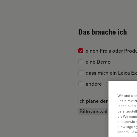
Das brauche ich
einen Preis oder Produ
eine Demo
dass mich ein Leica Ex
andere
Wir und uns
Ich plane den Kauf...
uns direkt z
Ihnen auf G
bereitzuste
die Wirksam
dem sowie d
Einwilligun
ändern. Les