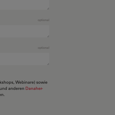
optional
optional
rkshops, Webinare) sowie
n und anderen
Danaher-
en.