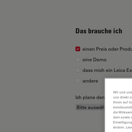
Das brauche ich
einen Preis oder Produ
eine Demo
dass mich ein Leica Ex
andere
Wir und uns
Ich plane den Kauf...
uns direkt z
Ihnen auf G
bereitzuste
die Wirksam
dem sowie d
Einwilligun
ändern. Les