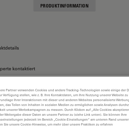
PRODUKTINFORMATION
ktdetails
perte kontaktiert
ere Partner verwenden Cookies und andere Tracking-Technologien sowie einige der Da
ur Verfügung stellen, wie z. B. Ihre Kontaktdaten, um Ihre Nutzung unserer Website zu
rundlage Ihrer Interaktionen mit dieser und anderen Websites personalisierte Werbun
llen, das Teilen von Inhalten in sozialen Medien zu ermöglichen sowie Analysen durc
keit unserer Werbekampagnen zu messen. Durch Klicken auf „Alle Cookies akzeptiere
er Weitergabe dieser Daten an unsere Partner zu (siehe Link unten). Sie können Ihre
gseinstellungen jederzeit im Bereich „Cookie-Einstellungen“ am unteren Rand unserer
en Sie unsere Cookie-Hinweise, um mehr über unsere Praktiken zu erfahren