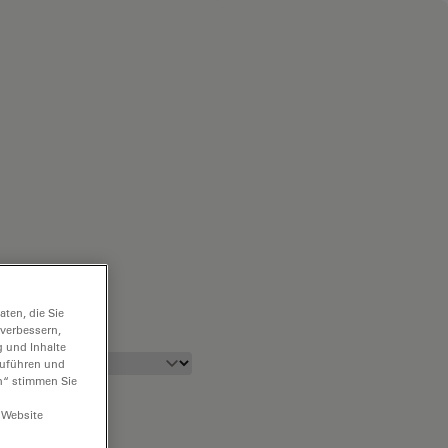
ten, die Sie
 verbessern,
g und Inhalte
hzuführen und
n“ stimmen Sie
 Website