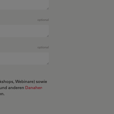
optional
optional
rkshops, Webinare) sowie
n und anderen
Danaher-
en.