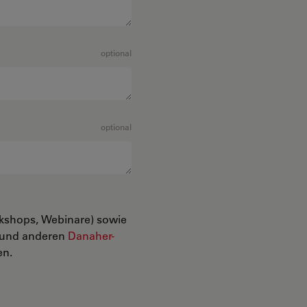
optional
optional
rkshops, Webinare) sowie
n und anderen
Danaher-
en.