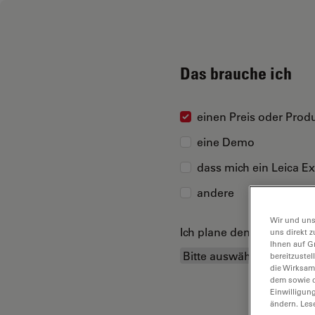
Das brauche ich
einen Preis oder Produ
eine Demo
dass mich ein Leica Ex
andere
Wir und uns
Ich plane den Kauf...
uns direkt z
Ihnen auf G
bereitzuste
die Wirksam
dem sowie d
Einwilligun
ändern. Les