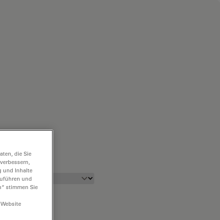
ten, die Sie
 verbessern,
g und Inhalte
hzuführen und
n“ stimmen Sie
 Website