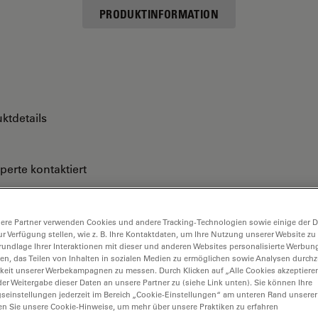
PRODUKTINFORMATION
ktdetails
perte kontaktiert
ere Partner verwenden Cookies und andere Tracking-Technologien sowie einige der Da
ur Verfügung stellen, wie z. B. Ihre Kontaktdaten, um Ihre Nutzung unserer Website zu
rundlage Ihrer Interaktionen mit dieser und anderen Websites personalisierte Werbun
llen, das Teilen von Inhalten in sozialen Medien zu ermöglichen sowie Analysen durc
keit unserer Werbekampagnen zu messen. Durch Klicken auf „Alle Cookies akzeptiere
er Weitergabe dieser Daten an unsere Partner zu (siehe Link unten). Sie können Ihre
gseinstellungen jederzeit im Bereich „Cookie-Einstellungen“ am unteren Rand unserer
en Sie unsere Cookie-Hinweise, um mehr über unsere Praktiken zu erfahren