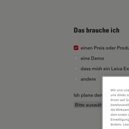
Das brauche ich
einen Preis oder Produ
eine Demo
dass mich ein Leica Ex
andere
Wir und uns
Ich plane den Kauf...
uns direkt z
Ihnen auf G
bereitzuste
die Wirksam
dem sowie d
Einwilligun
ändern. Les