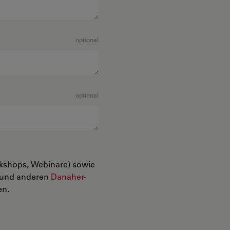
optional
optional
rkshops, Webinare) sowie
n und anderen
Danaher-
en.