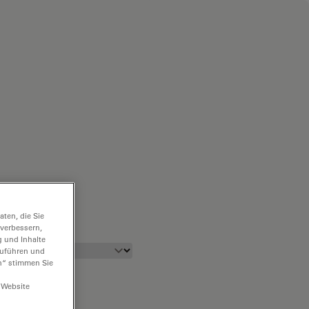
ten, die Sie
 verbessern,
g und Inhalte
hzuführen und
n“ stimmen Sie
 Website