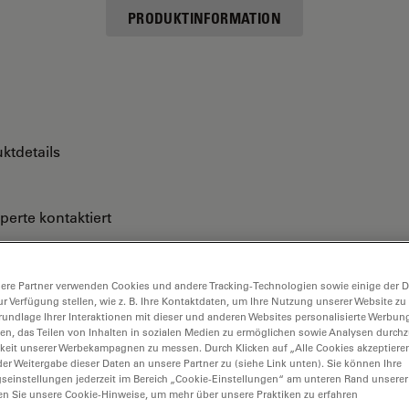
PRODUKTINFORMATION
ktdetails
perte kontaktiert
ere Partner verwenden Cookies und andere Tracking-Technologien sowie einige der Da
ur Verfügung stellen, wie z. B. Ihre Kontaktdaten, um Ihre Nutzung unserer Website zu
rundlage Ihrer Interaktionen mit dieser und anderen Websites personalisierte Werbun
llen, das Teilen von Inhalten in sozialen Medien zu ermöglichen sowie Analysen durc
keit unserer Werbekampagnen zu messen. Durch Klicken auf „Alle Cookies akzeptiere
er Weitergabe dieser Daten an unsere Partner zu (siehe Link unten). Sie können Ihre
gseinstellungen jederzeit im Bereich „Cookie-Einstellungen“ am unteren Rand unserer
en Sie unsere Cookie-Hinweise, um mehr über unsere Praktiken zu erfahren