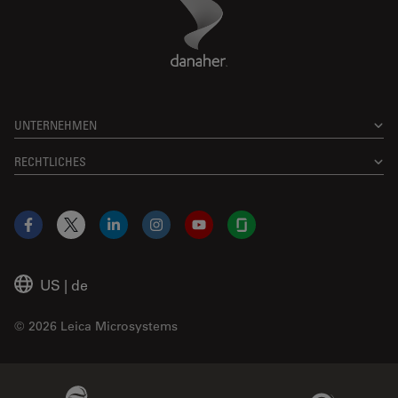
Danaher Logo
Footer
Telefon Büro:
+1 800 248 0123 2
Service-Telefon:
+1 800 248 0123 Options 2,3,2
www.leica-microsystems.com
UNTERNEHMEN
Angstrom Scientific Inc.
Autorisierter Partner vor Ort
RECHTLICHES
20 North Central Ave. Unit 3
Ramsey
, 07446
United States of America (the)
Facebook
X
LinkedIn
Instagram
YouTube
Glassdoor
In Google Maps anzeigen
US
|
de
EM-Probenvorbereitung
© 2026 Leica Microsystems
DB Surgical, Inc.
Autorisierter Partner vor Ort
Beckman Coulter Link
Genedata Link