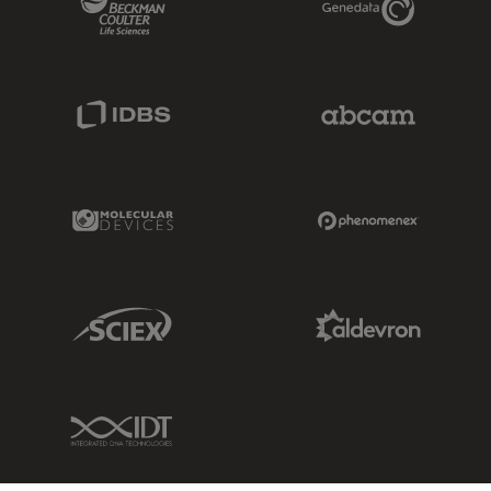
12480 W Atlantic Blvd Suite 1
Coral Springs
, 33071
United States of America (the)
IDBS Link
Abcam Limited
In Google Maps anzeigen
dbsurgical.com/
Microsurgery
Zahnmedizin
Molecular Devices Link
Phenomenex L
DMI Medical, Inc.
Autorisierter Partner vor Ort
Sciex Link
Aldevron Link
4611 S. University dr. Suite#435
Davie
, 33328
United States of America (the)
In Google Maps anzeigen
IDT Link
www.dmimedicalusa.com