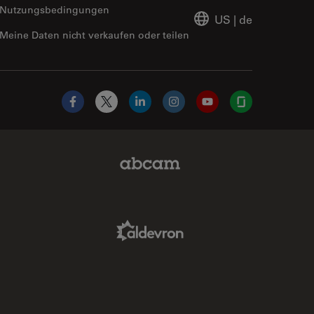
Nutzungsbedingungen
US
|
de
Meine Daten nicht verkaufen oder teilen
Facebook
X
LinkedIn
Instagram
YouTube
Glassdoor
Abcam Limited Link
Aldevron Link