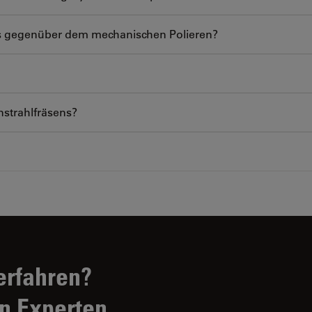
ens gegenüber dem mechanischen Polieren?
nstrahlfräsens?
erfahren?
n Experten.