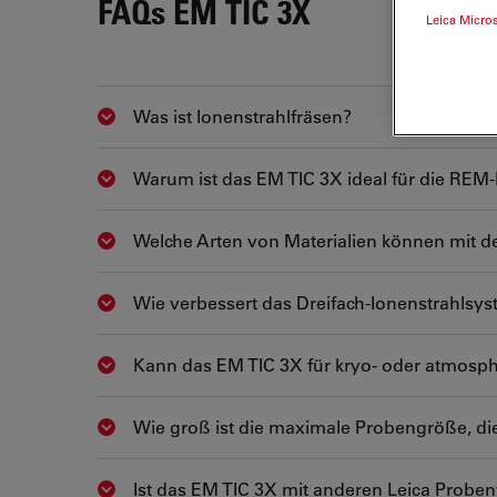
FAQs EM TIC 3X
Leica Micro
Was ist Ionenstrahlfräsen?
Show answer
Warum ist das EM TIC 3X ideal für die REM
Show answer
Welche Arten von Materialien können mit d
Show answer
Wie verbessert das Dreifach-Ionenstrahlsyst
Show answer
Kann das EM TIC 3X für kryo- oder atmos
Show answer
Wie groß ist die maximale Probengröße, d
Show answer
Ist das EM TIC 3X mit anderen Leica Prob
Show answer