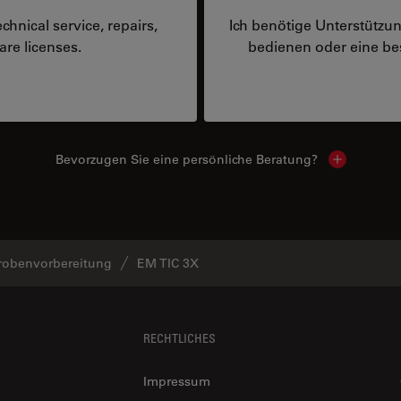
hnical service, repairs,
Ich benötige Unterstützu
are licenses.
bedienen oder eine 
Bevorzugen Sie eine persönliche Beratung?
Show local
robenvorbereitung
EM TIC 3X
RECHTLICHES
Impressum