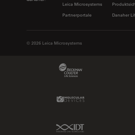
Leica Microsystems
Produktsic
Partnerportale
Danaher Li
© 2026 Leica Microsystems
Beckman Coulter Link
Molecular Devices Link
IDT Link