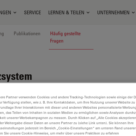
NGEN
SERVICE
LERNEN & TEILEN
UNTERNEHMEN
ng
Publikationen
Häufig gestellte
Fragen
zsystem
ere Partner verwenden Cookies und andere Tracking-Technologien sowie einige der Da
ur Verfügung stellen, wie z. B. Ihre Kontaktdaten, um Ihre Nutzung unserer Website zu
rundlage Ihrer Interaktionen mit dieser und anderen Websites personalisierte Werbun
llen, das Teilen von Inhalten in sozialen Medien zu ermöglichen sowie Analysen durc
keit unserer Werbekampagnen zu messen. Durch Klicken auf „Alle Cookies akzeptiere
er Weitergabe dieser Daten an unsere Partner zu (siehe Link unten). Sie können Ihre
gseinstellungen jederzeit im Bereich „Cookie-Einstellungen“ am unteren Rand unserer
en Sie unsere Cookie-Hinweise, um mehr über unsere Praktiken zu erfahren