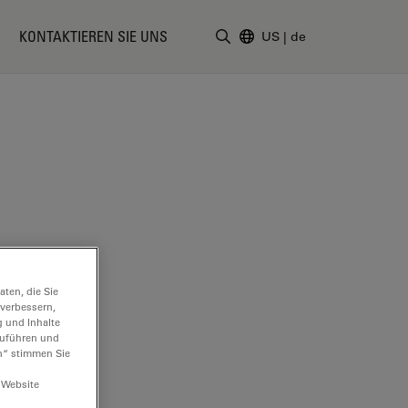
KONTAKTIEREN SIE UNS
US
|
de
Suchbegriff eingeben
ten, die Sie
 verbessern,
g und Inhalte
hzuführen und
n“ stimmen Sie
 Website