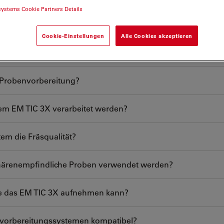
systems Cookie Partners Details
Cookie-Einstellungen
Alle Cookies akzeptieren
-Probenvorbereitung?
em EM TIC 3X verarbeitet werden?
em die Fräsqualität?
phärenempfindliche Proben verwendet werden?
ie das EM TIC 3X aufnehmen kann?
envorbereitungssystemen kompatibel?