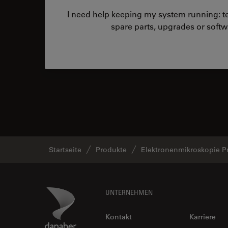
I need help keeping my system running: tec
spare parts, upgrades or softw
Startseite
Produkte
Elektronenmikroskopie P
Footer
Danaher Logo
UNTERNEHMEN
Kontakt
Karriere