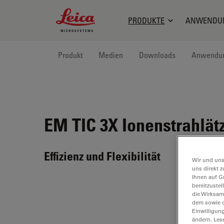
Leica Microsystems Logo
PRODUKTE
ANWENDU
Produkt
Medien
Downloads
Anwendu
EM TIC 3X
Ionenstrahlät
Effizienz und Flexibilität
Wir und uns
uns direkt z
Ihnen auf G
bereitzuste
die Wirksam
dem sowie d
Einwilligun
ändern. Les