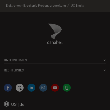
Elektronenmikroskopie Probenvorbereitung
UC Enuity
Danaher Logo
Footer
UNTERNEHMEN
RECHTLICHES
Facebook
X
LinkedIn
Instagram
YouTube
Glassdoor
US
|
de