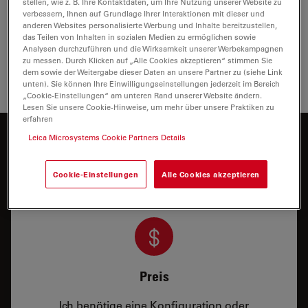
Show answer
stellen, wie z. B. Ihre Kontaktdaten, um Ihre Nutzung unserer Website zu
verbessern, Ihnen auf Grundlage Ihrer Interaktionen mit dieser und
einem klassischen Mikrotom?
anderen Websites personalisierte Werbung und Inhalte bereitzustellen,
das Teilen von Inhalten in sozialen Medien zu ermöglichen sowie
Analysen durchzuführen und die Wirksamkeit unserer Werbekampagnen
Wie werden Schnitte vom Ultramikrotom auf das
Show answer
zu messen. Durch Klicken auf „Alle Cookies akzeptieren“ stimmen Sie
EM-Netzchen übertragen?
dem sowie der Weitergabe dieser Daten an unsere Partner zu (siehe Link
unten). Sie können Ihre Einwilligungseinstellungen jederzeit im Bereich
„Cookie-Einstellungen“ am unteren Rand unserer Website ändern.
Lesen Sie unsere Cookie-Hinweise, um mehr über unsere Praktiken zu
erfahren
Leica Microsystems Cookie Partners Details
Möchten Sie mehr dazu erfahren?
Sprechen Sie mit unseren Experten.
Cookie-Einstellungen
Alle Cookies akzeptieren
Preis
Ich benötige eine Konfiguration oder