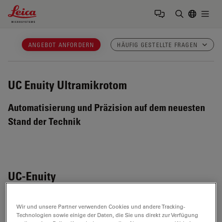
Leica Microsystems Logo
Togg
Suchbegrif
ANGEBOT ANFORDERN
HÄUFIG GESTELLTE FRAGEN
UC Enuity
Ultramikrotom
Automatisierung und Präzision auf dem neuesten
Stand der Technik
UC-Enuity
Wir und unsere Partner verwenden Cookies und andere Tracking-
Technologien sowie einige der Daten, die Sie uns direkt zur Verfügung
Wie unterscheidet sich ein Ultramikrotom von