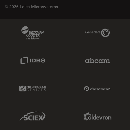
© 2026 Leica Microsystems
Beckman Coulter Link
Genedata Link
IDBS Link
Abcam Limited
Molecular Devices Link
Phenomenex L
Sciex Link
Aldevron Link