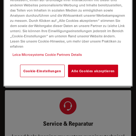
anderen Websites personalisierte Werbung und Inhalte bereitzustellen,
Ich benötige eine Konfiguration oder
das Teilen von Inhalten in sozialen Medien zu ermöglichen sowie
Analysen durchzuführen und die Wirksamkeit unserer Werbekampagnen
Preisinformation.
zu messen. Durch Klicken auf „Alle Cookies akzeptieren“ stimmen Sie
dem sowie der Weitergabe dieser Daten an unsere Partner zu (siehe Link
unten). Sie können Ihre Einwilligungseinstellungen jederzeit im Bereich
„Cookie-Einstellungen“ am unteren Rand unserer Website ändern.
Lesen Sie unsere Cookie-Hinweise, um mehr über unsere Praktiken zu
erfahren
Leica Microsystems Cookie Partners Details
Demo
Cookie-Einstellungen
Alle Cookies akzeptieren
Ich benötige eine Vor-Ort- oder Remote-Demo.
Service & Reparatur