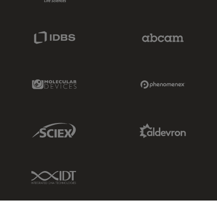
IDBS Link
Abcam Limited
Molecular Devices Link
Phenomenex L
Sciex Link
Aldevron Link
IDT Link