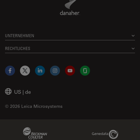
UNTERNEHMEN
RECHTLICHES
Facebook
X
LinkedIn
Instagram
YouTube
Glassdoor
US
|
de
© 2026 Leica Microsystems
Beckman Coulter Link
Genedata Link