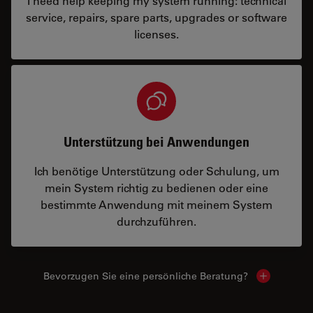
I need help keeping my system running: technical
service, repairs, spare parts, upgrades or software
licenses.
Unterstützung bei Anwendungen
Ich benötige Unterstützung oder Schulung, um
mein System richtig zu bedienen oder eine
bestimmte Anwendung mit meinem System
durchzuführen.
Bevorzugen Sie eine persönliche Beratung?
Show local