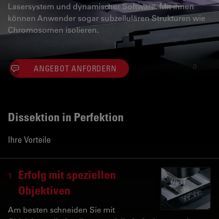
Lasersystem und dynamischer Software. Mit ihnen
können Anwender sogar subzellulären Strukturen wie
Chromosomen isolieren.
ANGEBOT ANFORDERN
Dissektion in Perfektion
Ihre Vorteile
Erfolg mit speziellen
1
Objektiven
Am besten schneiden Sie mit