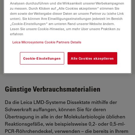
Analysen durchzuführen und die Wirksamkeit unserer Werbekampagnen
zu messen. Durch Klicken auf „Alle Cookies akzeptieren“ stimmen Sie
dem sowie der Weitergabe dieser Daten an unsere Partner zu (siehe Link
unten). Sie können Ihre Einwilligungseinstellungen jederzeit im Bereich
„Cookie-Einstellungen“ am unteren Rand unserer Website ändern.
Lesen Sie unsere Cookie-Hinweise, um mehr über unsere Praktiken zu
erfahren
Leica Microsystems Cookie Partners Details
Cookie-Einstellungen
Alle Cookies akzeptieren
Günstige Verbrauchsmaterialien
Da die Leica LMD-Systeme Dissektate mithilfe der
Schwerkraft auffangen, können Sie für deren
Übertragung in alle in der Molekularbiologie üblichen
Reaktionsgefäße, wie beispielsweise 0,2- oder 0,5-ml-
PCR-Röhrchendeckel, verwenden – die bereits in Ihrem