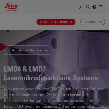
Leica Microsystems Logo
Togg
Suchbegrif
ANGEBOT ANFORDERN
PRODUKT
Aufrechte Mikroskope
⋯
LMD6 & LMD7
Lasermikrodissektions-Systeme
Mit Lasermikrodissektion (LMD, auch als Laser Capture
Microdissection oder LCM bekannt) lassen sich
Einzelzellen oder ganze Gewebebereiche isolieren. Die
Leica LMD-Systeme basieren auf einem speziellen