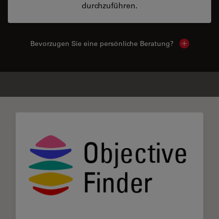
durchzuführen.
Bevorzugen Sie eine persönliche Beratung?
Show local
✕
Ähnliche Produkte