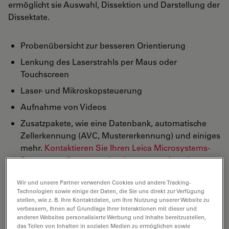
ermöglicht sie Auswahl, Dissektion und Darstellung der
Dissektate.
Probenübersicht zur besseren Orientierung
Lenkung des Laserstrahls per Maus oder
Touchscreen
Laser- und Mikroskopsteuerung
Aufnahme von Videos
Zusatzpakete, wie eine Datenbank, automatische
Zellerkennung (AVC, Mustererkennung) und einiges
mehr.
Kontaktieren Sie Ihren Leica Microsystems-
Partner vor Ort
, um mehr über unsere Angebote zu
erfahren!
Wir und unsere Partner verwenden Cookies und andere Tracking-
Und schließlich: Sparen Sie Zeit und
Technologien sowie einige der Daten, die Sie uns direkt zur Verfügung
Arbeitsaufwand
stellen, wie z. B. Ihre Kontaktdaten, um Ihre Nutzung unserer Website zu
verbessern, Ihnen auf Grundlage Ihrer Interaktionen mit dieser und
anderen Websites personalisierte Werbung und Inhalte bereitzustellen,
das Teilen von Inhalten in sozialen Medien zu ermöglichen sowie