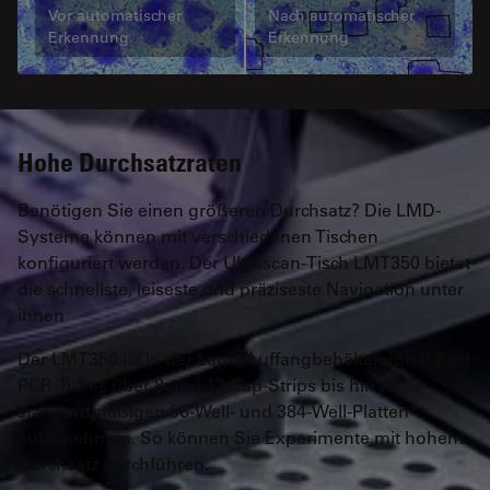
Vor automatischer
Nach automatischer
Erkennung
Erkennung
Hohe Durchsatzraten
Benötigen Sie einen größeren Durchsatz? Die LMD-
Systeme können mit verschiedenen Tischen
konfiguriert werden. Der Ultrascan-Tisch LMT350 bietet
die schnellste, leiseste und präziseste Navigation unter
ihnen
Der LMT350 ist in der Lage, Auffangbehälter von 0,2 ml
PCR-Tubes über 8 und 12 Cap-Strips bis hin zu
standardmäßigen 96-Well- und 384-Well-Platten*
aufzunehmen. So können Sie Experimente mit hohem
Durchsatz durchführen.