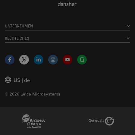
UNTERNEHMEN
RECHTLICHES
Facebook
X
LinkedIn
Instagram
YouTube
Glassdoor
US
|
de
© 2026 Leica Microsystems
Beckman Coulter Link
Genedata Link