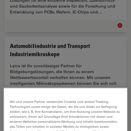
Lösungen für eine effiziente Inspektion, Querschnitts-
und Sauberkeitsanalyse sowie für die Forschung und
Entwicklung von PCBs, Wafern, IC-Chips und…
Elektron
Automobilindustrie und Transport
Industriemikroskope
Leica ist Ihr zuverlässiger Partner für
Bildgebungslösungen, die Ihnen zu einem
Wettbewerbsvorteil verhelfen können. Mit unseren
intelligenten Mikroskopsystemen können Sie sich voll
darauf…
Wir und unsere Partner verwenden Cookies und andere Tracking-
Automob
Technologien sowie einige der Daten, die Sie uns direkt zur Verfügung
stellen, wie z. B. Ihre Kontaktdaten, um Ihre Nutzung unserer Website zu
verbessern, Ihnen auf Grundlage Ihrer Interaktionen mit dieser und
anderen Websites personalisierte Werbung und Inhalte bereitzustellen,
Batterieherstellung
das Teilen von Inhalten in sozialen Medien zu ermöglichen sowie