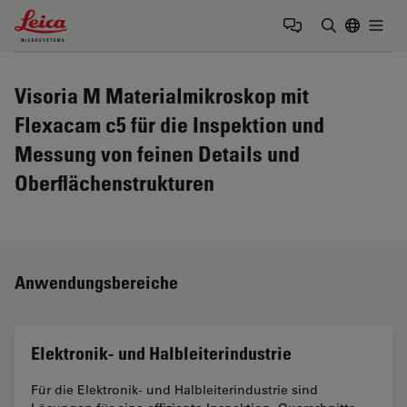
Leica Microsystems Logo
Togg
Suchbegrif
Visoria M Materialmikroskop mit
Flexacam c5 für die Inspektion und
Messung von feinen Details und
Oberflächenstrukturen
Anwendungsbereiche
Elektronik- und Halbleiterindustrie
Für die Elektronik- und Halbleiterindustrie sind