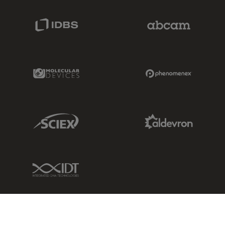
IDBS Link
Abcam Limited
Molecular Devices Link
Phenomenex L
Sciex Link
Aldevron Link
IDT Link