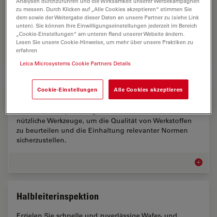
Analysen durchzuführen und die Wirksamkeit unserer Werbekampagnen
Die Batterieherstellung stellt mehrere wichtige
zu messen. Durch Klicken auf „Alle Cookies akzeptieren“ stimmen Sie
Herausforderungen in Bezug auf die Inspektion dar. Es
dem sowie der Weitergabe dieser Daten an unsere Partner zu (siehe Link
werden Lösungen für die Probenvorbereitung und die
unten). Sie können Ihre Einwilligungseinstellungen jederzeit im Bereich
„Cookie-Einstellungen“ am unteren Rand unserer Website ändern.
mikroskopische visuelle und chemische Analyse…
Lesen Sie unsere Cookie-Hinweise, um mehr über unsere Praktiken zu
erfahren
Batteri
Leica Microsystems Cookie Partners Details
Metallindustrie
Cookie-Einstellungen
Alle Cookies akzeptieren
Leica Mikroskop-Lösungen für die Metallindustrie sind
nützliche Werkzeuge, um die Qualität von Werkstoffen
zu beurteilen und die Einhaltung relevanter Normen
sicherzustellen.
Metallin
Halbleiterinspektion
Erzielen Sie schnelle und zuverlässige Wafer- und