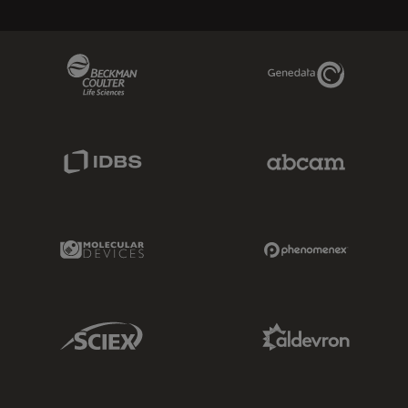
Beckman Coulter Link
Genedata Link
IDBS Link
Abcam Limited
Molecular Devices Link
Phenomenex L
Sciex Link
Aldevron Link