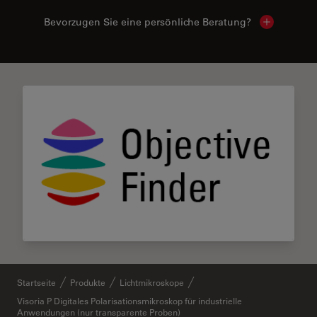
Bevorzugen Sie eine persönliche Beratung?
Show local
Startseite
Produkte
Lichtmikroskope
Visoria P Digitales Polarisationsmikroskop für industrielle
Anwendungen (nur transparente Proben)