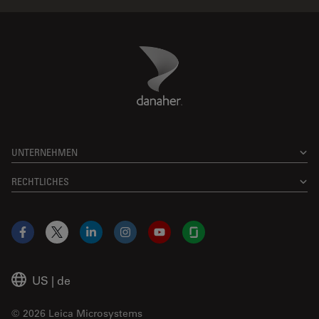
Danaher Logo
Footer
UNTERNEHMEN
RECHTLICHES
Facebook
X
LinkedIn
Instagram
YouTube
Glassdoor
US
|
de
© 2026 Leica Microsystems