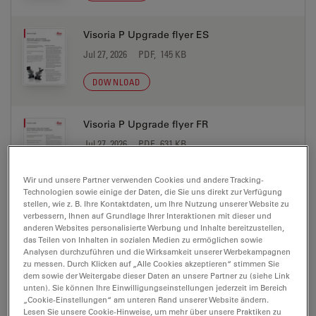
Visoria P Upgrade flyer ES
Jul 27, 2026
PDF, 145 KB
DOWNLOAD
Visoria P Upgrade flyer FR
Jul 27, 2026
PDF, 631 KB
DOWNLOAD
Wir und unsere Partner verwenden Cookies und andere Tracking-
Technologien sowie einige der Daten, die Sie uns direkt zur Verfügung
stellen, wie z. B. Ihre Kontaktdaten, um Ihre Nutzung unserer Website zu
Visoria P Upgrade flyer IT
verbessern, Ihnen auf Grundlage Ihrer Interaktionen mit dieser und
anderen Websites personalisierte Werbung und Inhalte bereitzustellen,
Jul 27, 2026
PDF, 145 KB
das Teilen von Inhalten in sozialen Medien zu ermöglichen sowie
Analysen durchzuführen und die Wirksamkeit unserer Werbekampagnen
DOWNLOAD
zu messen. Durch Klicken auf „Alle Cookies akzeptieren“ stimmen Sie
dem sowie der Weitergabe dieser Daten an unsere Partner zu (siehe Link
unten). Sie können Ihre Einwilligungseinstellungen jederzeit im Bereich
„Cookie-Einstellungen“ am unteren Rand unserer Website ändern.
Visoria P Upgrade flyer JP
Lesen Sie unsere Cookie-Hinweise, um mehr über unsere Praktiken zu