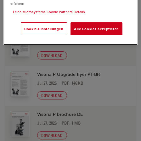
Jul 27, 2026
PDF, 236 KB
erfahren
Leica Microsystems Cookie Partners Details
DOWNLOAD
Cookie-Einstellungen
Alle Cookies akzeptieren
Visoria P Upgrade flyer KO
Jul 27, 2026
PDF, 176 KB
DOWNLOAD
Visoria P Upgrade flyer PT-BR
Jul 27, 2026
PDF, 146 KB
DOWNLOAD
Visoria P brochure DE
Jul 27, 2026
PDF, 1 MB
DOWNLOAD