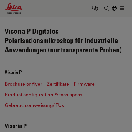
Leica Microsystems Logo
Togg
Suchbegrif
Visoria P Digitales
Polarisationsmikroskop für industrielle
Anwendungen (nur transparente Proben)
Visoria P
Brochure or flyer
Zertifikate
Firmware
Product configuration & tech specs
Gebrauchsanweisung/IFUs
Visoria P