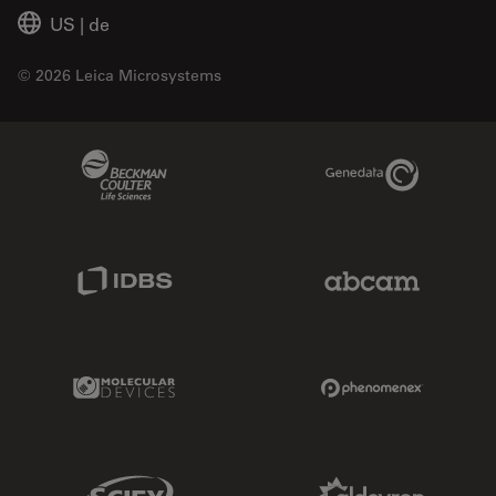
US
|
de
© 2026 Leica Microsystems
Beckman Coulter Link
Genedata Link
IDBS Link
Abcam Limited
Molecular Devices Link
Phenomenex L
Sciex Link
Aldevron Link