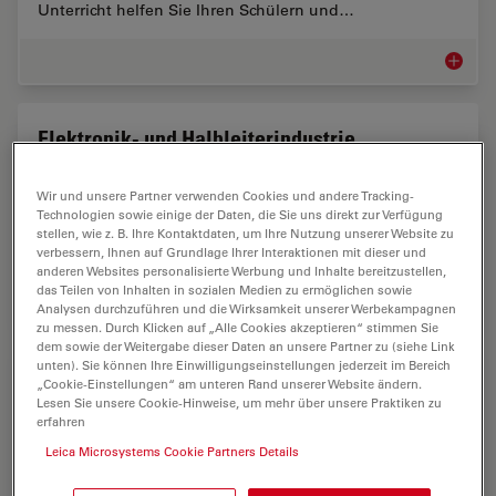
Unterricht helfen Sie Ihren Schülern und…
Ausbild
Elektronik- und Halbleiterindustrie
Für die Elektronik- und Halbleiterindustrie sind
Wir und unsere Partner verwenden Cookies und andere Tracking-
Lösungen für eine effiziente Inspektion, Querschnitts-
Technologien sowie einige der Daten, die Sie uns direkt zur Verfügung
und Sauberkeitsanalyse sowie für die Forschung und
stellen, wie z. B. Ihre Kontaktdaten, um Ihre Nutzung unserer Website zu
Entwicklung von PCBs, Wafern, IC-Chips und…
verbessern, Ihnen auf Grundlage Ihrer Interaktionen mit dieser und
anderen Websites personalisierte Werbung und Inhalte bereitzustellen,
das Teilen von Inhalten in sozialen Medien zu ermöglichen sowie
Elektron
Analysen durchzuführen und die Wirksamkeit unserer Werbekampagnen
zu messen. Durch Klicken auf „Alle Cookies akzeptieren“ stimmen Sie
dem sowie der Weitergabe dieser Daten an unsere Partner zu (siehe Link
unten). Sie können Ihre Einwilligungseinstellungen jederzeit im Bereich
Automobilindustrie und Transport
„Cookie-Einstellungen“ am unteren Rand unserer Website ändern.
Lesen Sie unsere Cookie-Hinweise, um mehr über unsere Praktiken zu
Industriemikroskope
erfahren
Leica ist Ihr zuverlässiger Partner für
Leica Microsystems Cookie Partners Details
Bildgebungslösungen, die Ihnen zu einem