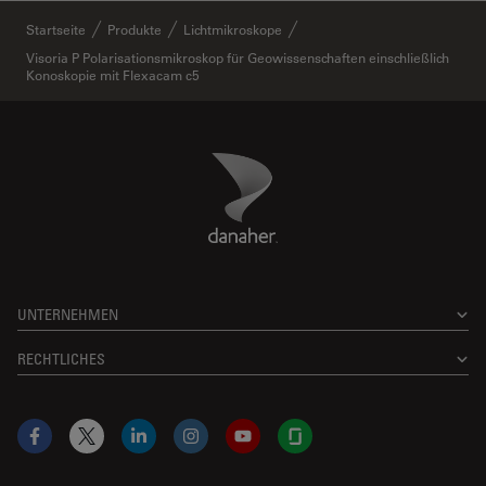
Startseite
Produkte
Lichtmikroskope
Visoria P Polarisationsmikroskop für Geowissenschaften einschließlich
Konoskopie mit Flexacam c5
Danaher Logo
Footer
UNTERNEHMEN
RECHTLICHES
Facebook
X
LinkedIn
Instagram
YouTube
Glassdoor