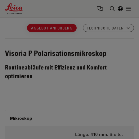
Leica Microsystems Logo
Togg
Suchbegrif
ANGEBOT ANFORDERN
TECHNISCHE DATEN
Visoria P
Polarisationsmikroskop
Routineabläufe mit Effizienz und Komfort
optimieren
Mikroskop
Länge: 410 mm, Breite: