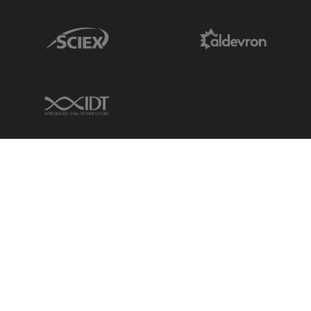
Sciex Link
Aldevron Link
IDT Link