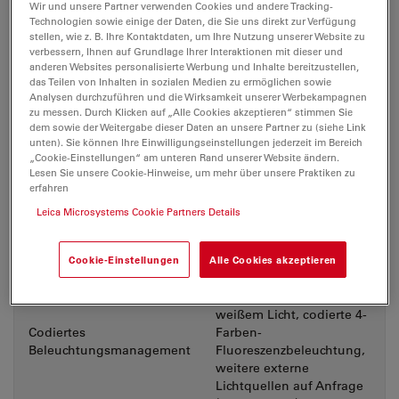
Wir und unsere Partner verwenden Cookies und andere Tracking-
Phototuben 50/50 mit
Technologien sowie einige der Daten, die Sie uns direkt zur Verfügung
festem Port, 100/50/0 mit
stellen, wie z. B. Ihre Kontaktdaten, um Ihre Nutzung unserer Website zu
Tuben
festem Port, 100/50/0 mit
verbessern, Ihnen auf Grundlage Ihrer Interaktionen mit dieser und
anderen Websites personalisierte Werbung und Inhalte bereitzustellen,
variablem Port
das Teilen von Inhalten in sozialen Medien zu ermöglichen sowie
Analysen durchzuführen und die Wirksamkeit unserer Werbekampagnen
zu messen. Durch Klicken auf „Alle Cookies akzeptieren“ stimmen Sie
Digitalversion mit 10-Zoll-
Digitalversion
dem sowie der Weitergabe dieser Daten an unsere Partner zu (siehe Link
Bildschirm/-Tablet
unten). Sie können Ihre Einwilligungseinstellungen jederzeit im Bereich
„Cookie-Einstellungen“ am unteren Rand unserer Website ändern.
Lesen Sie unsere Cookie-Hinweise, um mehr über unsere Praktiken zu
Breites Sortiment mit
erfahren
ergonomischem Zubehör
Ergonomisches Zubehör
Leica Microsystems Cookie Partners Details
erhältlich (ErgoTubes,
ErgoLift, ErgoModules)
Cookie-Einstellungen
Alle Cookies akzeptieren
Auflicht und Durchlicht:
Hochleistungs-LED mit
weißem Licht, codierte 4-
Codiertes
Farben-
Beleuchtungsmanagement
Fluoreszenzbeleuchtung,
weitere externe
Lichtquellen auf Anfrage