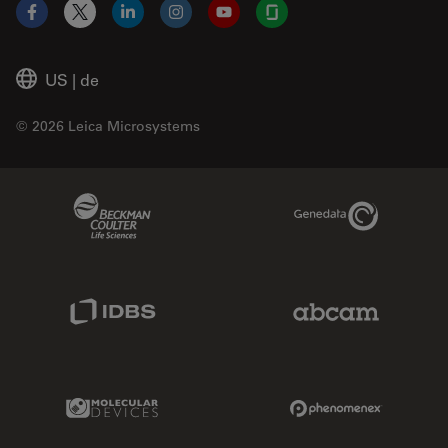
Facebook
X
LinkedIn
Instagram
YouTube
Glassdoor
US
|
de
© 2026 Leica Microsystems
Beckman Coulter Link
Genedata Link
IDBS Link
Abcam Limited
Molecular Devices Link
Phenomenex L