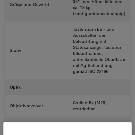
331 mm, Höhe: 505 mm,
Größe und Gewicht
ca. 18 kg
(konfigurationsabhängig)
Tasten zum Ein- und
Ausschalten der
Beleuchtung mit
Statusanzeige, Taste zur
Stativ
Bildaufnahme,
antimikrobielle Oberfläche
mit Ag-Behandlung
gemäß ISO 22196
Optik
Codiert 5x (M25),
Objektivrevolver
zentrierbar
Okulare (FOV)
20 / 22 / 25 mm