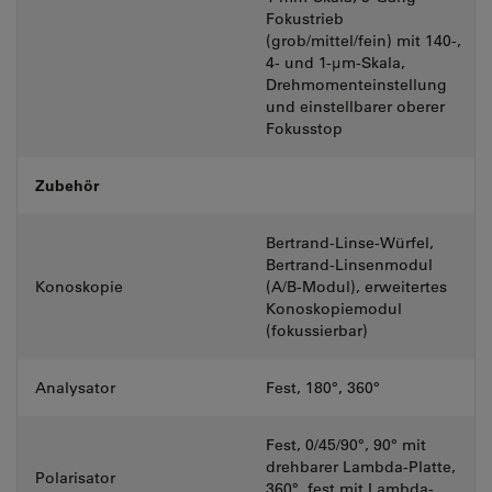
Fokustrieb
(grob/mittel/fein) mit 140-,
4- und 1-µm-Skala,
Drehmomenteinstellung
und einstellbarer oberer
Fokusstop
Zubehör
Bertrand-Linse-Würfel,
Bertrand-Linsenmodul
Konoskopie
(A/B-Modul), erweitertes
Konoskopiemodul
(fokussierbar)
Analysator
Fest, 180°, 360°
Fest, 0/45/90°, 90° mit
drehbarer Lambda-Platte,
Polarisator
360°, fest mit Lambda-