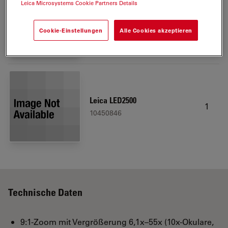
Leica Microsystems Cookie Partners Details
Power cable, 2 m, EURO
1
10445662
Cookie-Einstellungen
Alle Cookies akzeptieren
Leica LED2500
1
10450846
Technische Daten
9:1-Zoom mit Vergrößerung 6,1x–55x (10x-Okulare,