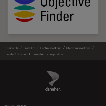
Startseite
Produkte
Lichtmikroskope
Stereomikroskope
Ivesta 3 Stereomikroskop für die Inspektion
Danaher Logo
Footer