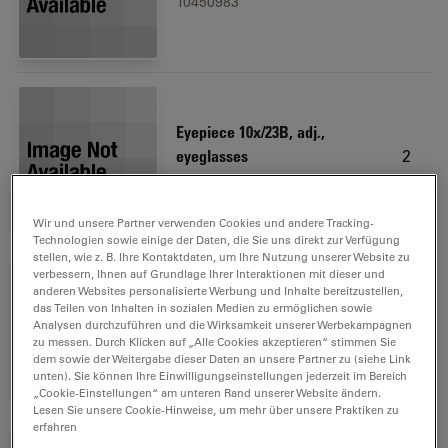
10450983
Eyepiece 10x/23B, adj.,
2
eyeglasses
10447137
Wir und unsere Partner verwenden Cookies und andere Tracking-
Technologien sowie einige der Daten, die Sie uns direkt zur Verfügung
stellen, wie z. B. Ihre Kontaktdaten, um Ihre Nutzung unserer Website zu
verbessern, Ihnen auf Grundlage Ihrer Interaktionen mit dieser und
anderen Websites personalisierte Werbung und Inhalte bereitzustellen,
das Teilen von Inhalten in sozialen Medien zu ermöglichen sowie
Dust cover antistatic, small
1
Analysen durchzuführen und die Wirksamkeit unserer Werbekampagnen
10447039
zu messen. Durch Klicken auf „Alle Cookies akzeptieren“ stimmen Sie
dem sowie der Weitergabe dieser Daten an unsere Partner zu (siehe Link
unten). Sie können Ihre Einwilligungseinstellungen jederzeit im Bereich
„Cookie-Einstellungen“ am unteren Rand unserer Website ändern.
Lesen Sie unsere Cookie-Hinweise, um mehr über unsere Praktiken zu
erfahren