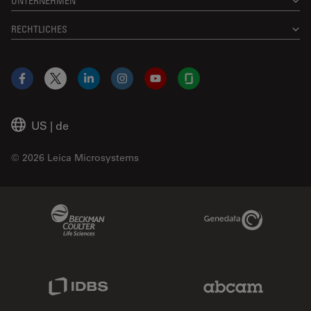
UNTERNEHMEN
RECHTLICHES
Facebook
X
LinkedIn
Instagram
YouTube
Glassdoor
US
|
de
© 2026 Leica Microsystems
Beckman Coulter Link
Genedata Link
IDBS Link
Abcam Limited