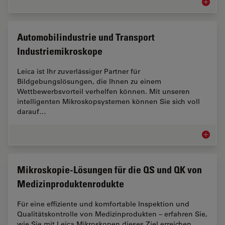
Elektron
Automobilindustrie und Transport
Industriemikroskope
Leica ist Ihr zuverlässiger Partner für
Bildgebungslösungen, die Ihnen zu einem
Wettbewerbsvorteil verhelfen können. Mit unseren
intelligenten Mikroskopsystemen können Sie sich voll
darauf…
Automob
Mikroskopie-Lösungen für die QS und QK von
Medizinproduktenrodukte
Für eine effiziente und komfortable Inspektion und
Qualitätskontrolle von Medizinprodukten – erfahren Sie,
wie Sie mit Leica Mikroskopen dieses Ziel erreichen