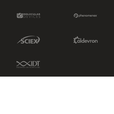
Molecular Devices Link
Phenomenex L
Sciex Link
Aldevron Link
IDT Link