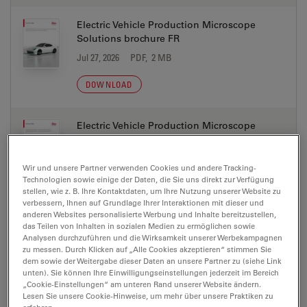
Electric Vehicle Production Microscope
Solutions brochure FR
Jul 27, 2026
PDF, 2 MB
DOWNLOAD
Electric Vehicle Production Microscope
Solutions brochure IT
Jul 27, 2026
PDF, 2 MB
Wir und unsere Partner verwenden Cookies und andere Tracking-
Technologien sowie einige der Daten, die Sie uns direkt zur Verfügung
DOWNLOAD
stellen, wie z. B. Ihre Kontaktdaten, um Ihre Nutzung unserer Website zu
verbessern, Ihnen auf Grundlage Ihrer Interaktionen mit dieser und
anderen Websites personalisierte Werbung und Inhalte bereitzustellen,
Electric Vehicle Production Microscope
das Teilen von Inhalten in sozialen Medien zu ermöglichen sowie
Analysen durchzuführen und die Wirksamkeit unserer Werbekampagnen
Solutions brochure JA
zu messen. Durch Klicken auf „Alle Cookies akzeptieren“ stimmen Sie
Jul 27, 2026
PDF, 2 MB
dem sowie der Weitergabe dieser Daten an unsere Partner zu (siehe Link
unten). Sie können Ihre Einwilligungseinstellungen jederzeit im Bereich
„Cookie-Einstellungen“ am unteren Rand unserer Website ändern.
DOWNLOAD
Lesen Sie unsere Cookie-Hinweise, um mehr über unsere Praktiken zu