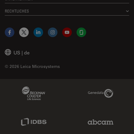
RECHTLICHES
Facebook
X
LinkedIn
Instagram
YouTube
Glassdoor
US
|
de
© 2026 Leica Microsystems
Beckman Coulter Link
Genedata Link
IDBS Link
Abcam Limited