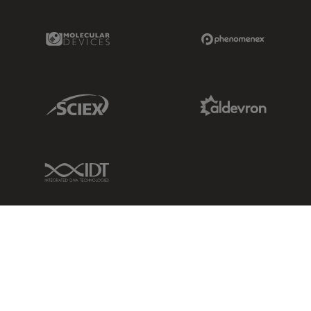
Molecular Devices Link
Phenomenex L
Sciex Link
Aldevron Link
IDT Link