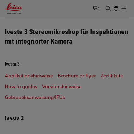
Leica Microsystems Logo
Togg
Suchbegrif
Ivesta 3 Stereomikroskop für Inspektionen
mit integrierter Kamera
Ivesta 3
Applikationshinweise
Brochure or flyer
Zertifikate
How to guides
Versionshinweise
Gebrauchsanweisung/IFUs
Ivesta 3