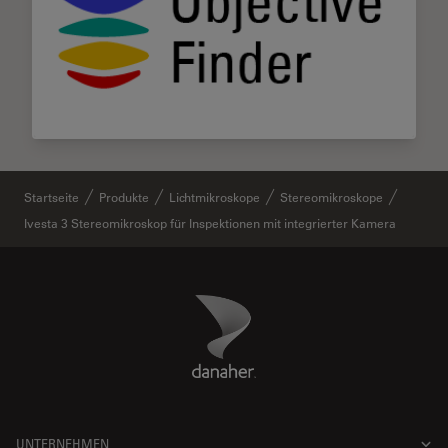
Startseite
Produkte
Lichtmikroskope
Stereomikroskope
Ivesta 3 Stereomikroskop für Inspektionen mit integrierter Kamera
Danaher Logo
Footer
UNTERNEHMEN