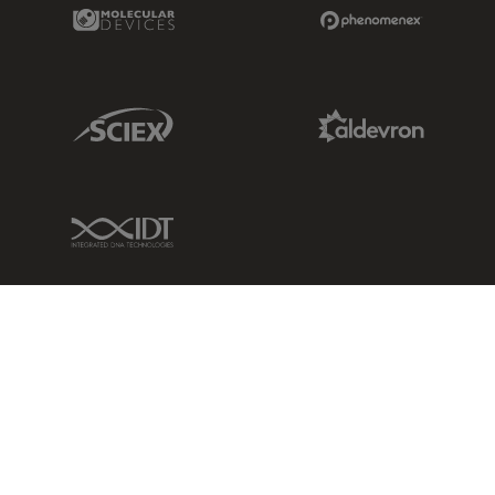
Molecular Devices Link
Phenomenex L
Sciex Link
Aldevron Link
IDT Link