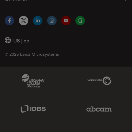
Facebook
X
LinkedIn
Instagram
YouTube
Glassdoor
US
|
de
© 2026 Leica Microsystems
Beckman Coulter Link
Genedata Link
IDBS Link
Abcam Limited