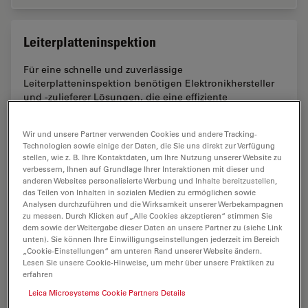
Leiterplatteninspektion
Für eine schnelle und zuverlässige
Leiterplatteninspektion benötigen Elektronikhersteller
und -zulieferer Lösungen, die eine effiziente
Qualitätskontrolle, Querschnittsanalyse und F&E
ermöglichen.
Wir und unsere Partner verwenden Cookies und andere Tracking-
Technologien sowie einige der Daten, die Sie uns direkt zur Verfügung
Leiterpl
stellen, wie z. B. Ihre Kontaktdaten, um Ihre Nutzung unserer Website zu
verbessern, Ihnen auf Grundlage Ihrer Interaktionen mit dieser und
anderen Websites personalisierte Werbung und Inhalte bereitzustellen,
das Teilen von Inhalten in sozialen Medien zu ermöglichen sowie
Inspektionsmikroskope
Analysen durchzuführen und die Wirksamkeit unserer Werbekampagnen
zu messen. Durch Klicken auf „Alle Cookies akzeptieren“ stimmen Sie
dem sowie der Weitergabe dieser Daten an unsere Partner zu (siehe Link
Leica Microsystems bietet eine Vielzahl von
unten). Sie können Ihre Einwilligungseinstellungen jederzeit im Bereich
Inspektionsmikroskopen für industrielle Anwendungen.
„Cookie-Einstellungen“ am unteren Rand unserer Website ändern.
Unsere Experten helfen Ihnen, die optimale Lösung zu
Lesen Sie unsere Cookie-Hinweise, um mehr über unsere Praktiken zu
finden.
erfahren
Leica Microsystems Cookie Partners Details
Inspekt