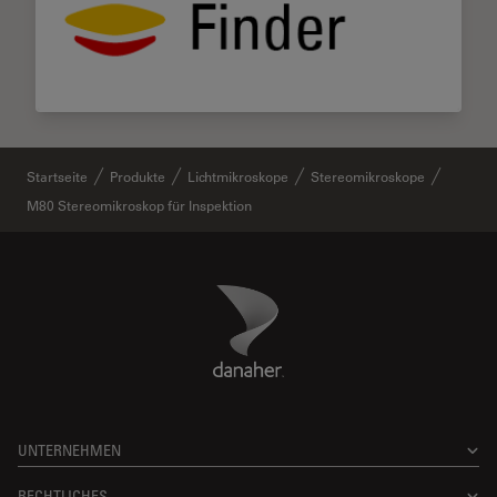
Startseite
Produkte
Lichtmikroskope
Stereomikroskope
M80 Stereomikroskop für Inspektion
Danaher Logo
Footer
UNTERNEHMEN
RECHTLICHES