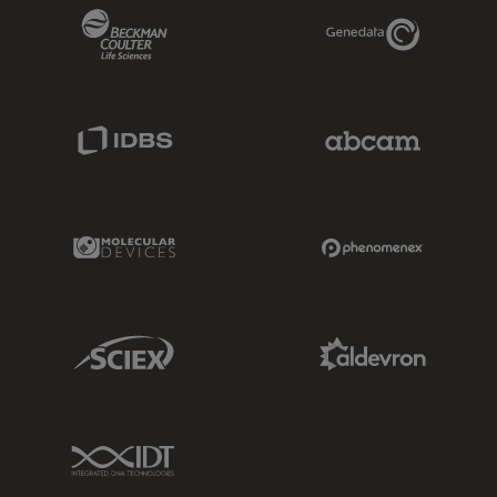
Beckman Coulter Link
Genedata Link
IDBS Link
Abcam Limited
Molecular Devices Link
Phenomenex L
Sciex Link
Aldevron Link
IDT Link