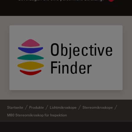
Startseite
Produkte
Lichtmikroskope
Stereomikroskope
M80 Stereomikroskop für Inspektion