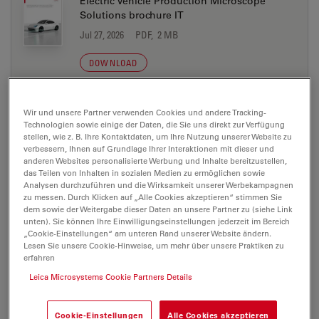
Electric Vehicle Production Microscope
Solutions brochure IT
Jul 27, 2026
PDF, 2 MB
DOWNLOAD
Electric Vehicle Production Microscope
Wir und unsere Partner verwenden Cookies und andere Tracking-
Solutions brochure JA
Technologien sowie einige der Daten, die Sie uns direkt zur Verfügung
stellen, wie z. B. Ihre Kontaktdaten, um Ihre Nutzung unserer Website zu
Jul 27, 2026
PDF, 2 MB
verbessern, Ihnen auf Grundlage Ihrer Interaktionen mit dieser und
anderen Websites personalisierte Werbung und Inhalte bereitzustellen,
DOWNLOAD
das Teilen von Inhalten in sozialen Medien zu ermöglichen sowie
Analysen durchzuführen und die Wirksamkeit unserer Werbekampagnen
zu messen. Durch Klicken auf „Alle Cookies akzeptieren“ stimmen Sie
dem sowie der Weitergabe dieser Daten an unsere Partner zu (siehe Link
Electric Vehicle Production Microscope
unten). Sie können Ihre Einwilligungseinstellungen jederzeit im Bereich
Solutions brochure KO
„Cookie-Einstellungen“ am unteren Rand unserer Website ändern.
Jul 27, 2026
PDF, 2 MB
Lesen Sie unsere Cookie-Hinweise, um mehr über unsere Praktiken zu
erfahren
DOWNLOAD
Leica Microsystems Cookie Partners Details
Electric Vehicle Production Microscope
Cookie-Einstellungen
Alle Cookies akzeptieren