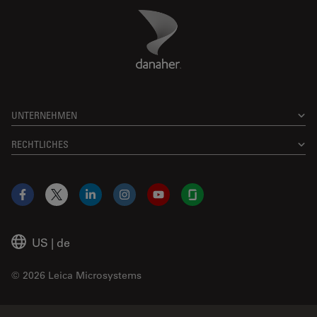
Danaher Logo
Footer
UNTERNEHMEN
RECHTLICHES
Facebook
X
LinkedIn
Instagram
YouTube
Glassdoor
US
|
de
© 2026 Leica Microsystems