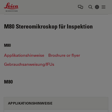
Leica Microsystems Logo
Togg
Suchbegrif
M80 Stereomikroskop für Inspektion
M80
Applikationshinweise
Brochure or flyer
Gebrauchsanweisung/IFUs
M80
APPLIKATIONSHINWEISE