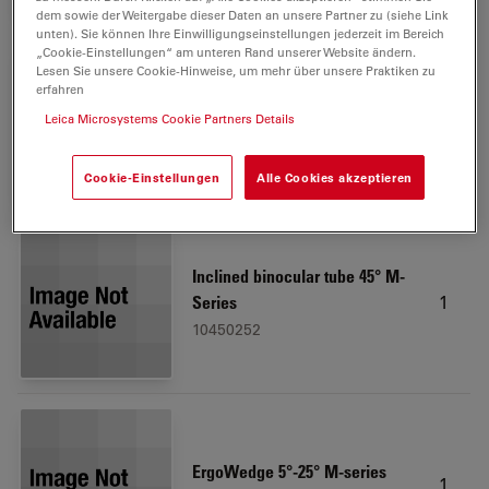
dem sowie der Weitergabe dieser Daten an unsere Partner zu (siehe Link
unten). Sie können Ihre Einwilligungseinstellungen jederzeit im Bereich
„Cookie-Einstellungen“ am unteren Rand unserer Website ändern.
Lesen Sie unsere Cookie-Hinweise, um mehr über unsere Praktiken zu
erfahren
Leica LED3000 RL, 58 mm
1
Leica Microsystems Cookie Partners Details
10450271
Cookie-Einstellungen
Alle Cookies akzeptieren
Inclined binocular tube 45° M-
1
Series
10450252
ErgoWedge 5°-25° M-series
1