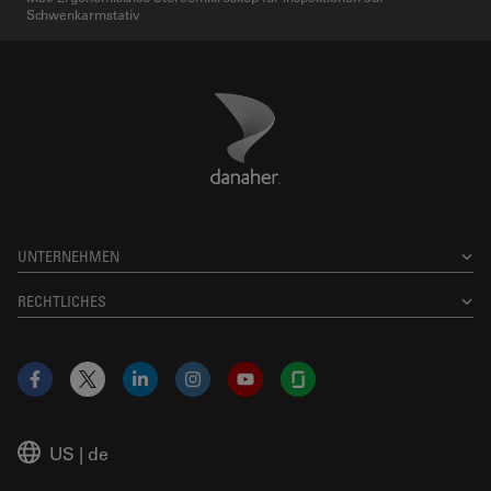
Schwenkarmstativ
Danaher Logo
Footer
UNTERNEHMEN
RECHTLICHES
Facebook
X
LinkedIn
Instagram
YouTube
Glassdoor
US
|
de