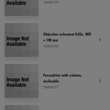
10446123
Objective achromat 0.63x, WD
1
= 148 mm
10450160
Focusdrive with column,
1
inclinable
10450217