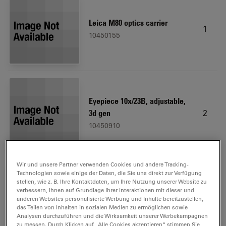
Leica M80 optics carrier
1
10450155
Eyepiece 10x/23B, adjustable,
2
3d gen
10450910
Wir und unsere Partner verwenden Cookies und andere Tracking-
Technologien sowie einige der Daten, die Sie uns direkt zur Verfügung
stellen, wie z. B. Ihre Kontaktdaten, um Ihre Nutzung unserer Website zu
verbessern, Ihnen auf Grundlage Ihrer Interaktionen mit dieser und
Microscope carrier
1
anderen Websites personalisierte Werbung und Inhalte bereitzustellen,
10450173
das Teilen von Inhalten in sozialen Medien zu ermöglichen sowie
Analysen durchzuführen und die Wirksamkeit unserer Werbekampagnen
zu messen. Durch Klicken auf „Alle Cookies akzeptieren“ stimmen Sie