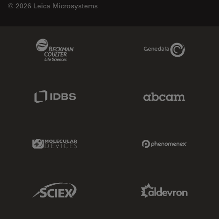
© 2026 Leica Microsystems
Beckman Coulter Link
Genedata Link
IDBS Link
Abcam Limited
Molecular Devices Link
Phenomenex L
Sciex Link
Aldevron Link