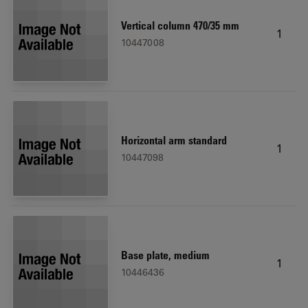
Vertical column 470/35 mm
1
10447008
Horizontal arm standard
1
10447098
Base plate, medium
1
10446436