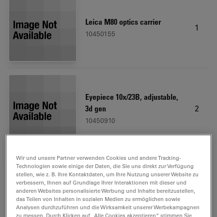
Leica M80 optics carrier
1
10450155
Eyepiece 10x/23B, adjustable,
2
3d gen
10450910
Wir und unsere Partner verwenden Cookies und andere Tracking-
Technologien sowie einige der Daten, die Sie uns direkt zur Verfügung
stellen, wie z. B. Ihre Kontaktdaten, um Ihre Nutzung unserer Website zu
verbessern, Ihnen auf Grundlage Ihrer Interaktionen mit dieser und
Microscope carrier
1
anderen Websites personalisierte Werbung und Inhalte bereitzustellen,
10450173
das Teilen von Inhalten in sozialen Medien zu ermöglichen sowie
Analysen durchzuführen und die Wirksamkeit unserer Werbekampagnen
zu messen. Durch Klicken auf „Alle Cookies akzeptieren“ stimmen Sie