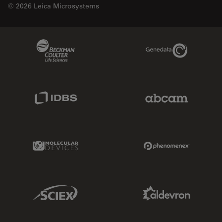
© 2026 Leica Microsystems
Beckman Coulter Link
Genedata Link
IDBS Link
Abcam Limited
Molecular Devices Link
Phenomenex L
Sciex Link
Aldevron Link