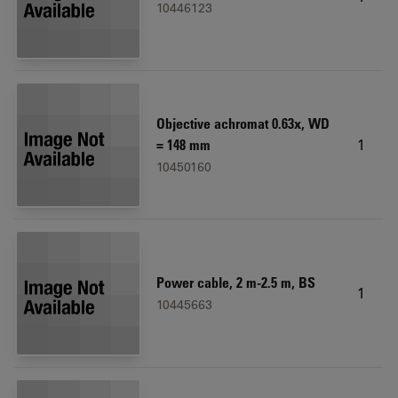
10446123
Objective achromat 0.63x, WD
1
= 148 mm
10450160
Power cable, 2 m-2.5 m, BS
1
10445663