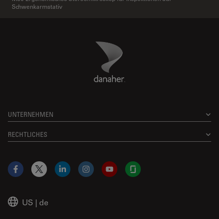
Schwenkarmstativ
Danaher Logo
Footer
UNTERNEHMEN
RECHTLICHES
Facebook
X
LinkedIn
Instagram
YouTube
Glassdoor
US
|
de