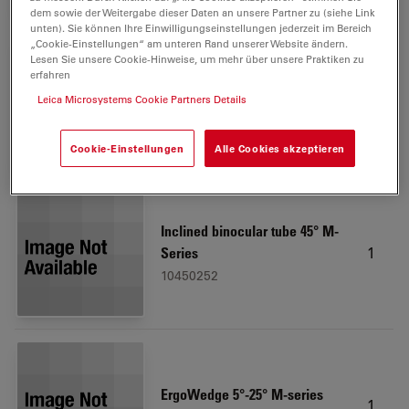
dem sowie der Weitergabe dieser Daten an unsere Partner zu (siehe Link
unten). Sie können Ihre Einwilligungseinstellungen jederzeit im Bereich
„Cookie-Einstellungen“ am unteren Rand unserer Website ändern.
Lesen Sie unsere Cookie-Hinweise, um mehr über unsere Praktiken zu
erfahren
Leica LED3000 RL, 58 mm
1
Leica Microsystems Cookie Partners Details
10450271
Cookie-Einstellungen
Alle Cookies akzeptieren
Inclined binocular tube 45° M-
1
Series
10450252
ErgoWedge 5°-25° M-series
1