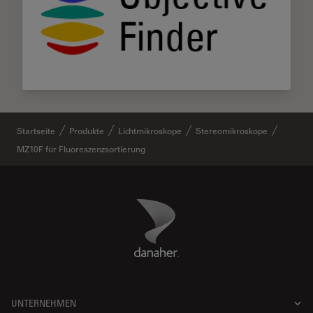
Startseite
Produkte
Lichtmikroskope
Stereomikroskope
MZ10F für Fluoreszenzsortierung
Danaher Logo
Footer
UNTERNEHMEN