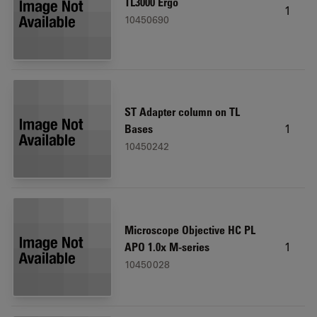
TL3000 Ergo
1
10450690
ST Adapter column on TL
1
Bases
10450242
Microscope Objective HC PL
1
APO 1.0x M-series
10450028