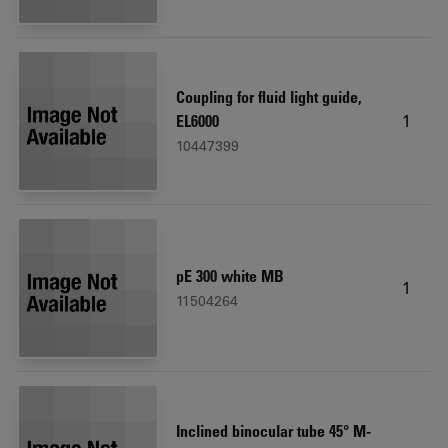
Coupling for fluid light guide,
1
EL6000
10447399
pE 300 white MB
1
11504264
Inclined binocular tube 45° M-