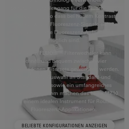
separaten Strahlengang für die Fluoreszenz-
Beleuchtung, so dass bei hohem Kontrast
selbst schwache Fluoreszenz-Signale sichtbar
und detaillierte Fluoreszenz-Aufnahmen
möglich sind.
Mit dem
FLUOIII™
Filterwechsler kann
schnell und bequem zwischen vier
verschiedenen Filtersets gewechselt werden.
Eine große Auswahl an Standard-und
Spezialfiltern sowie ein umfangreiches
Zubehörprogramm machen das Leica MZ10
F zu einem idealen Instrument für Routine-
Fluoreszenz-Applikationen.
BELIEBTE KONFIGURATIONEN ANZEIGEN