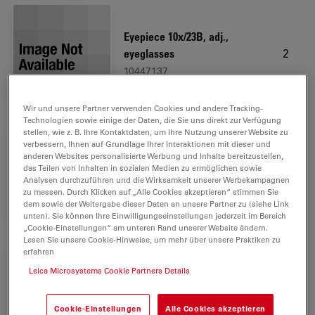
Eyepiece 10x/23B, adj.,
2
eyeglasses
10447137
Wir und unsere Partner verwenden Cookies und andere Tracking-
Technologien sowie einige der Daten, die Sie uns direkt zur Verfügung
stellen, wie z. B. Ihre Kontaktdaten, um Ihre Nutzung unserer Website zu
verbessern, Ihnen auf Grundlage Ihrer Interaktionen mit dieser und
Focus drive coarse/fine 420mm
anderen Websites personalisierte Werbung und Inhalte bereitzustellen,
das Teilen von Inhalten in sozialen Medien zu ermöglichen sowie
1
M-series
Analysen durchzuführen und die Wirksamkeit unserer Werbekampagnen
10450504
zu messen. Durch Klicken auf „Alle Cookies akzeptieren“ stimmen Sie
dem sowie der Weitergabe dieser Daten an unsere Partner zu (siehe Link
unten). Sie können Ihre Einwilligungseinstellungen jederzeit im Bereich
„Cookie-Einstellungen“ am unteren Rand unserer Website ändern.
Lesen Sie unsere Cookie-Hinweise, um mehr über unsere Praktiken zu
erfahren
Microscope carrier for MZ-
Leica Microsystems Cookie Partners Details
1
Series
10450104
Cookie-Einstellungen
Alle Cookies akzeptieren