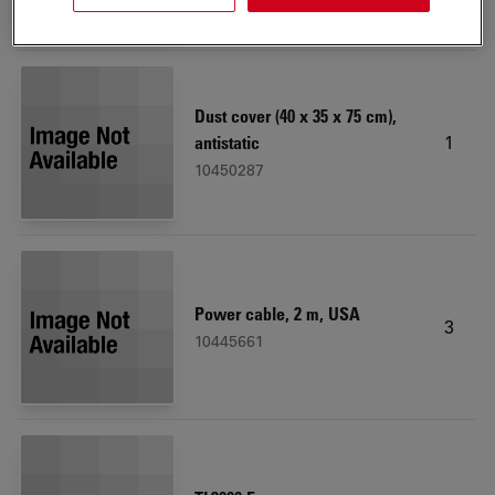
Dust cover (40 x 35 x 75 cm),
1
antistatic
10450287
Power cable, 2 m, USA
3
10445661