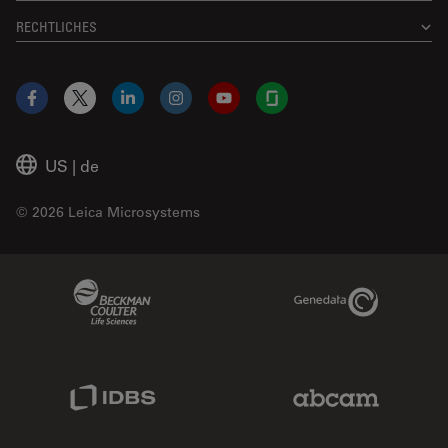
RECHTLICHES
Facebook
X
LinkedIn
Instagram
YouTube
Glassdoor
US
|
de
© 2026 Leica Microsystems
Beckman Coulter Link
Genedata Link
IDBS Link
Abcam Limited