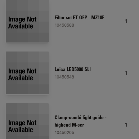
Filter set ET GFP - MZ10F
1
10450588
Leica LED5000 SLI
1
10450548
Clamp-combi light guide -
1
highend M-ser
10450205