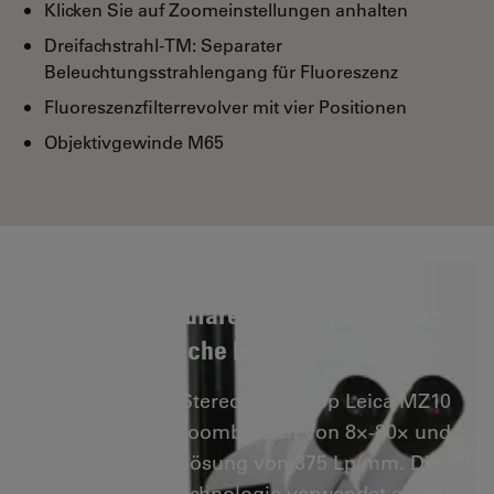
Klicken Sie auf Zoomeinstellungen anhalten
Dreifachstrahl-TM: Separater
Beleuchtungsstrahlengang für Fluoreszenz
Fluoreszenzfilterrevolver mit vier Positionen
Objektivgewinde M65
MZ10 F Modulares Stereomikroskop
für detailreiche Fluoreszenz-Bilder
Das modulare Stereomikroskop Leica MZ10
F bietet einen Zoombereich von 8×-80× und
eine hohe Auflösung von 375 Lp/mm. Die
Triple Beam-Technologie verwendet einen