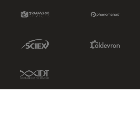
Molecular Devices Link
Phenomenex L
Sciex Link
Aldevron Link
IDT Link