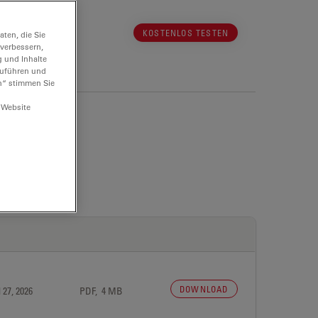
KOSTENLOS TESTEN
ten, die Sie
 verbessern,
g und Inhalte
hzuführen und
n“ stimmen Sie
 Website
DOWNLOAD
 27, 2026
PDF, 4 MB