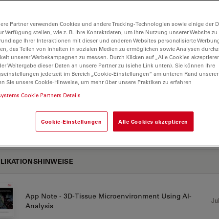
ere Partner verwenden Cookies und andere Tracking-Technologien sowie einige der Da
lyse für alle zugänglich, und das ganz ohne
ur Verfügung stellen, wie z. B. Ihre Kontaktdaten, um Ihre Nutzung unserer Website zu
rundlage Ihrer Interaktionen mit dieser und anderen Websites personalisierte Werbun
llen, das Teilen von Inhalten in sozialen Medien zu ermöglichen sowie Analysen durc
keit unserer Werbekampagnen zu messen. Durch Klicken auf „Alle Cookies akzeptiere
er Weitergabe dieser Daten an unsere Partner zu (siehe Link unten). Sie können Ihre
gseinstellungen jederzeit im Bereich „Cookie-Einstellungen“ am unteren Rand unserer
en Sie unsere Cookie-Hinweise, um mehr über unsere Praktiken zu erfahren
systems Cookie Partners Details
Cookie-Einstellungen
Alle Cookies akzeptieren
LIKATIONSHINWEISE
App Note - 3D-Tissue Microenvironment Using AI-
Jul
Analysis