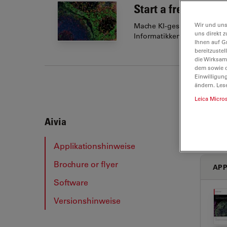
Start a free trial
Wir und uns
Mache KI-gestützte Bildana
uns direkt z
Informatikkenntnisse
Ihnen auf G
bereitzuste
die Wirksam
dem sowie d
Einwilligun
ändern. Les
Leica Micro
Aivia
Aivia
Applikationshinweise
Brochure or flyer
APP
Software
Versionshinweise