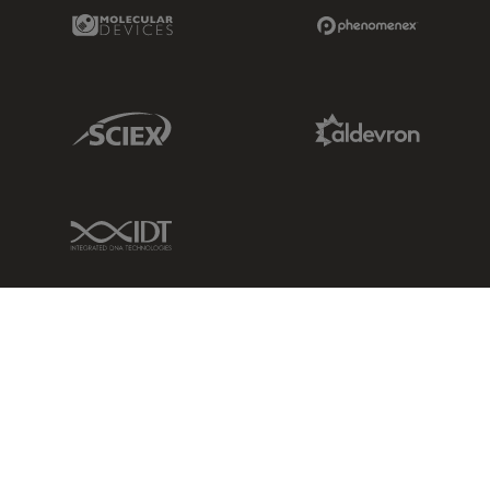
Molecular Devices Link
Phenomenex L
Sciex Link
Aldevron Link
IDT Link