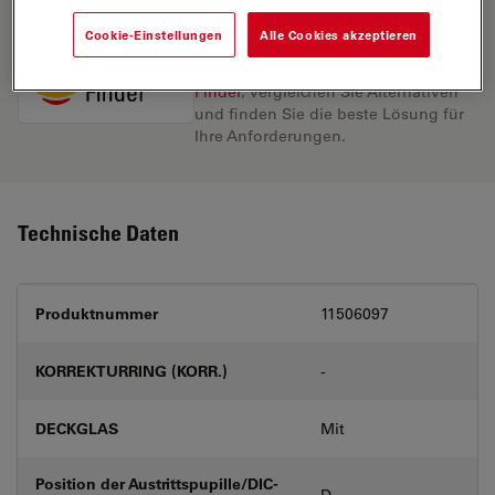
Cookie-Einstellungen
Alle Cookies akzeptieren
Entdecken Sie die perfekte Lösung.
Erkunden Sie unseren
Objective
Finder
, vergleichen Sie Alternativen
und finden Sie die beste Lösung für
Ihre Anforderungen.
Technische Daten
Produktnummer
11506097
KORREKTURRING (KORR.)
-
DECKGLAS
Mit
Position der Austrittspupille/DIC-
D