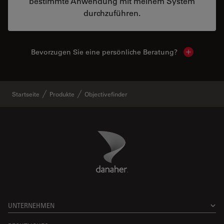
bestimmte Anwendung mit meinem System
durchzuführen.
Bevorzugen Sie eine persönliche Beratung?
Show local
Startseite
Produkte
Objectivefinder
Danaher Logo
Footer
UNTERNEHMEN