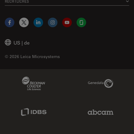
RECHTLICHES
Facebook
X
LinkedIn
Instagram
YouTube
Glassdoor
US
|
de
© 2026 Leica Microsystems
Beckman Coulter Link
Genedata Link
IDBS Link
Abcam Limited