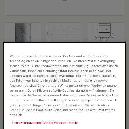
Mikroskopobjektiv N PLAN 40x/0,65
Wir und unsere Partner verwenden Cookies und andere Tracking-
Technologien sowie einige der Daten, die Sie uns direkt zur Verfügung
stellen, wie z. B. Ihre Kontaktdaten, um Ihre Nutzung unserer Website zu
Produkt Nr. 11506097
verbessern, Ihnen auf Grundlage Ihrer Interaktionen mit dieser und
anderen Websites personalisierte Werbung und Inhalte bereitzustellen,
Das Objektiv N PLAN 40x/0,65 hat eine Vergrößerung
das Teilen von Inhalten in sozialen Medien zu ermöglichen sowie
Analysen durchzuführen und die Wirksamkeit unserer Werbekampagnen
von 40X und eine numerische Apertur von 0,65. Für
zu messen. Durch Klicken auf „Alle Cookies akzeptieren“ stimmen Sie
Trockenimmersion, mit einem M25 Objektivgewinde
dem sowie der Weitergabe dieser Daten an unsere Partner zu (siehe Link
unten). Sie können Ihre Einwilligungseinstellungen jederzeit im Bereich
mit 0,36 mm freiem Arbeitsabstand und Sehfeld FN 22.
„Cookie-Einstellungen“ am unteren Rand unserer Website ändern.
Lesen Sie unsere Cookie-Hinweise, um mehr über unsere Praktiken zu
erfahren
ANGEBOT ANFORDERN
Leica Microsystems Cookie Partners Details