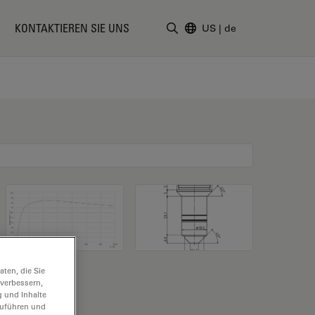
KONTAKTIEREN SIE UNS
US
|
de
Suchbegriff eingeben
ten, die Sie
 verbessern,
g und Inhalte
hzuführen und