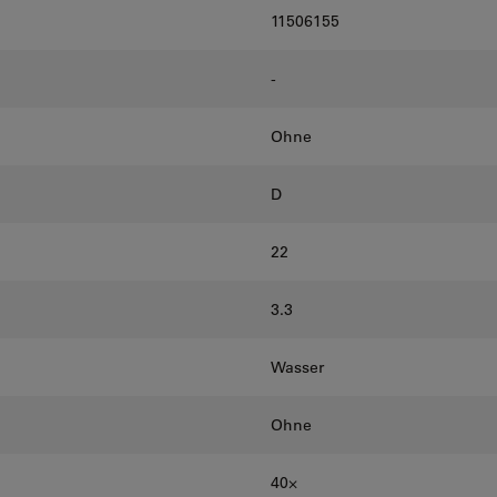
11506155
-
Ohne
D
22
3.3
Wasser
Ohne
40⨉