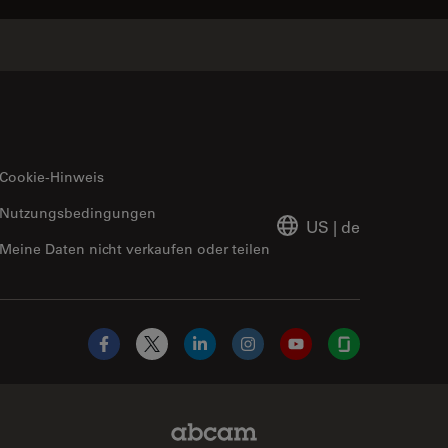
Cookie-Hinweis
Nutzungsbedingungen
US
|
de
Meine Daten nicht verkaufen oder teilen
Facebook
X
LinkedIn
Instagram
YouTube
Glassdoor
Abcam Limited Link