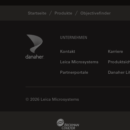
Startseite
Produkte
Objectivefinder
Footer
Danaher Logo
UNTERNEHMEN
Kontakt
Karriere
Leica Microsystems
Produktsic
Partnerportale
Danaher Li
© 2026 Leica Microsystems
Beckman Coulter Link