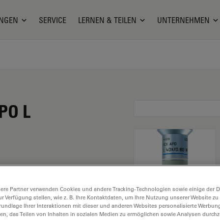
NGEN
SERVICE
LERNEN & TEILEN
UNTERNEHMEN
PO L
ne Vergrößerung von
ere Partner verwenden Cookies und andere Tracking-Technologien sowie einige der Da
en Einsatz in
ur Verfügung stellen, wie z. B. Ihre Kontaktdaten, um Ihre Nutzung unserer Website zu
25 Objektivgewinde mit
rundlage Ihrer Interaktionen mit dieser und anderen Websites personalisierte Werbun
llen, das Teilen von Inhalten in sozialen Medien zu ermöglichen sowie Analysen durc
nem Sichtfeld von FN