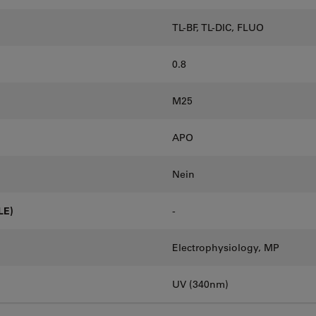
TL-BF, TL-DIC, FLUO
0.8
M25
APO
Nein
LE)
-
Electrophysiology, MP
UV (340nm)