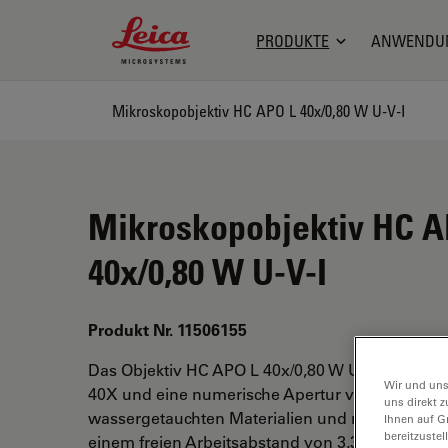
Leica Microsystems Logo
PRODUKTE
ANWENDU
Mikroskopobjektiv HC APO L 40x/0,80 W U-V-I
Mikroskopobjektiv HC A
40x/0,80 W U-V-I
Produkt Nr. 11506155
Das Objektiv HC APO L 40x/0,80 W U-V-I hat ei
Wir und uns
40X und eine numerische Apertur von 0,8. Für d
uns direkt z
wassergetauchten Materialien und mit einem M
Ihnen auf G
bereitzuste
einem freien Arbeitsabstand von 3,3 mm und ei