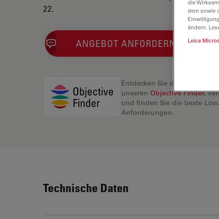
die Wirksam
22.
dem sowie d
Einwilligun
ändern. Les
Leica Micro
ANGEBOT ANFORDERN
Entdecken Sie die perfekte L
unseren
Objective Finder
, ve
und finden Sie die beste Lösu
Anforderungen.
Technische Daten