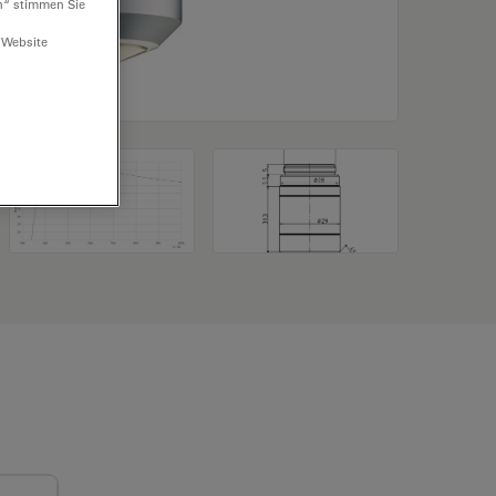
n“ stimmen Sie
 Website