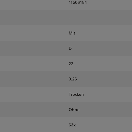
11506184
-
Mit
D
22
0.26
Trocken
Ohne
63⨉