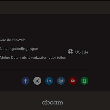
Cookie-Hinweis
Nutzungsbedingungen
US
|
de
Meine Daten nicht verkaufen oder teilen
Facebook
X
LinkedIn
Instagram
YouTube
Glassdoor
Abcam Limited Link