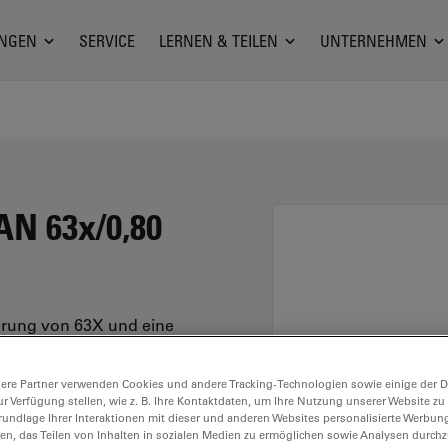
NGEN
SERVICE
LERNEN & TEILEN
UNTERNEHMEN
AN 63x/0,80
erung von 63X und eine
ion, mit einem M25
stand und Sehfeld FN
ere Partner verwenden Cookies und andere Tracking-Technologien sowie einige der Da
ur Verfügung stellen, wie z. B. Ihre Kontaktdaten, um Ihre Nutzung unserer Website zu
rundlage Ihrer Interaktionen mit dieser und anderen Websites personalisierte Werbun
llen, das Teilen von Inhalten in sozialen Medien zu ermöglichen sowie Analysen durc