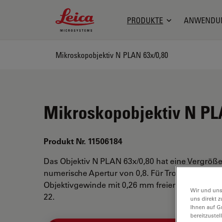
Leica Microsystems Logo
PRODUKTE
ANWENDU
Mikroskopobjektiv N PLAN 63x/0,80
Mikroskopobjektiv N PL
Produkt Nr. 11506184
Das Objektiv N PLAN 63x/0,80 hat eine Vergröß
numerische Apertur von 0,8. Für Trockenimmers
Objektivgewinde mit 0,26 mm freiem Arbeitsab
Wir und uns
22.
uns direkt z
Ihnen auf G
bereitzuste