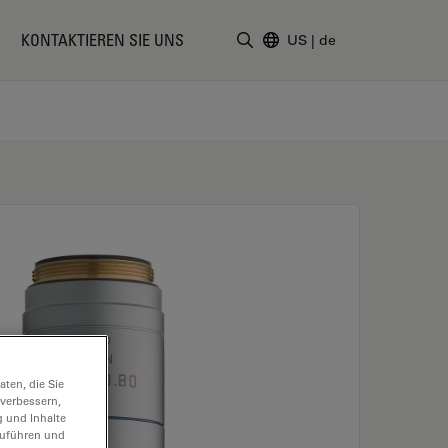
KONTAKTIEREN SIE UNS
US
|
de
Suchbegriff eingeben
ten, die Sie
 verbessern,
g und Inhalte
hzuführen und