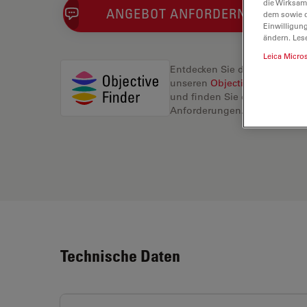
die Wirksam
ANGEBOT ANFORDERN
dem sowie d
Einwilligun
ändern. Les
Leica Micro
Entdecken Sie die perfekte L
unseren
Objective Finder
, ve
und finden Sie die beste Lösu
Anforderungen.
Technische Daten