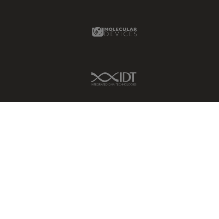
Molecular Devices Link
IDT Link