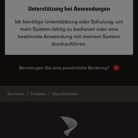
Unterstützung bei Anwendungen
Ich benötige Unterstützung oder Schulung, um
mein System richtig zu bedienen oder eine
bestimmte Anwendung mit meinem System
durchzuführen.
Bevorzugen Sie eine persönliche Beratung?
Show local
Startseite
Produkte
Objectivefinder
Danaher Logo
Footer