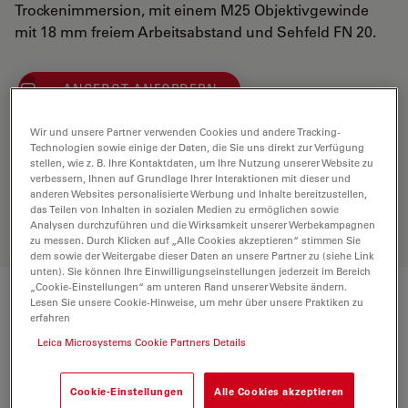
Trockenimmersion, mit einem M25 Objektivgewinde
mit 18 mm freiem Arbeitsabstand und Sehfeld FN 20.
ANGEBOT ANFORDERN
Wir und unsere Partner verwenden Cookies und andere Tracking-
Technologien sowie einige der Daten, die Sie uns direkt zur Verfügung
Entdecken Sie die perfekte Lösung.
stellen, wie z. B. Ihre Kontaktdaten, um Ihre Nutzung unserer Website zu
Erkunden Sie unseren
Objective
verbessern, Ihnen auf Grundlage Ihrer Interaktionen mit dieser und
Finder
, vergleichen Sie Alternativen
anderen Websites personalisierte Werbung und Inhalte bereitzustellen,
und finden Sie die beste Lösung für
das Teilen von Inhalten in sozialen Medien zu ermöglichen sowie
Analysen durchzuführen und die Wirksamkeit unserer Werbekampagnen
Ihre Anforderungen.
zu messen. Durch Klicken auf „Alle Cookies akzeptieren“ stimmen Sie
dem sowie der Weitergabe dieser Daten an unsere Partner zu (siehe Link
unten). Sie können Ihre Einwilligungseinstellungen jederzeit im Bereich
„Cookie-Einstellungen“ am unteren Rand unserer Website ändern.
Lesen Sie unsere Cookie-Hinweise, um mehr über unsere Praktiken zu
Technische Daten
erfahren
Leica Microsystems Cookie Partners Details
Produktnummer
11506226
Cookie-Einstellungen
Alle Cookies akzeptieren