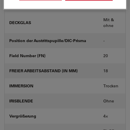
KORREKTURRING (KORR.)
-
Mit &
DECKGLAS
ohne
Position der Austrittspupille/DIC-Prisma
-
Field Number (FN)
20
FREIER ARBEITSABSTAND (IN MM)
18
IMMERSION
Trocken
IRISBLENDE
Ohne
Vergrößerung
4⨉