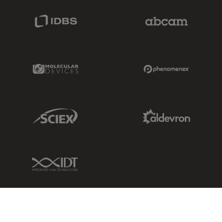
IDBS Link
Abcam Limited
Molecular Devices Link
Phenomenex L
Sciex Link
Aldevron Link
IDT Link