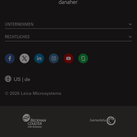
UNTERNEHMEN
RECHTLICHES
Facebook
X
LinkedIn
Instagram
YouTube
Glassdoor
US
|
de
© 2026 Leica Microsystems
Beckman Coulter Link
Genedata Link