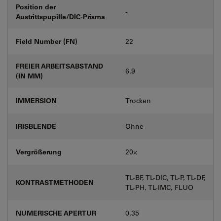
Position der
-
Austrittspupille/DIC-Prisma
Field Number (FN)
22
FREIER ARBEITSABSTAND
6.9
(IN MM)
IMMERSION
Trocken
IRISBLENDE
Ohne
Vergrößerung
20⨉
TL-BF, TL-DIC, TL-P, TL-DF,
KONTRASTMETHODEN
TL-PH, TL-IMC, FLUO
NUMERISCHE APERTUR
0.35