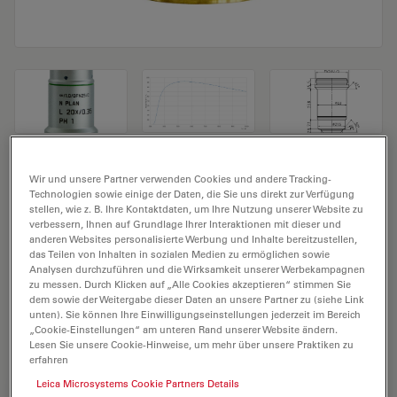
Mikroskopobjektiv N PLAN L 20x/0,35 PH1
Wir und unsere Partner verwenden Cookies und andere Tracking-
Technologien sowie einige der Daten, die Sie uns direkt zur Verfügung
stellen, wie z. B. Ihre Kontaktdaten, um Ihre Nutzung unserer Website zu
Produkt Nr. 11506248
verbessern, Ihnen auf Grundlage Ihrer Interaktionen mit dieser und
anderen Websites personalisierte Werbung und Inhalte bereitzustellen,
Das Objektiv N PLAN L 20x/0,35 PH1 hat eine
das Teilen von Inhalten in sozialen Medien zu ermöglichen sowie
Vergrößerung von 20X und eine numerische Apertur
Analysen durchzuführen und die Wirksamkeit unserer Werbekampagnen
zu messen. Durch Klicken auf „Alle Cookies akzeptieren“ stimmen Sie
von 0,35. Für Trockenimmersion, mit einem M25
dem sowie der Weitergabe dieser Daten an unsere Partner zu (siehe Link
Objektivgewinde mit 6,9 mm freiem Arbeitsabstand
unten). Sie können Ihre Einwilligungseinstellungen jederzeit im Bereich
„Cookie-Einstellungen“ am unteren Rand unserer Website ändern.
und Sehfeld FN 22.
Lesen Sie unsere Cookie-Hinweise, um mehr über unsere Praktiken zu
erfahren
Leica Microsystems Cookie Partners Details
ANGEBOT ANFORDERN