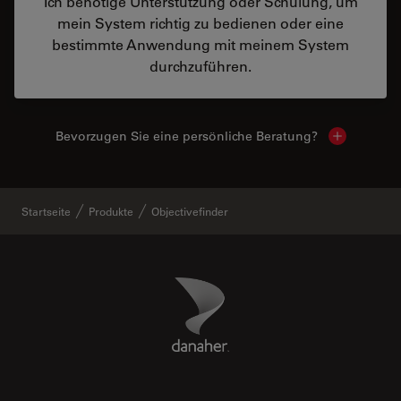
Ich benötige Unterstützung oder Schulung, um
mein System richtig zu bedienen oder eine
bestimmte Anwendung mit meinem System
durchzuführen.
Bevorzugen Sie eine persönliche Beratung?
Show local
Startseite
Produkte
Objectivefinder
Danaher Logo
Footer