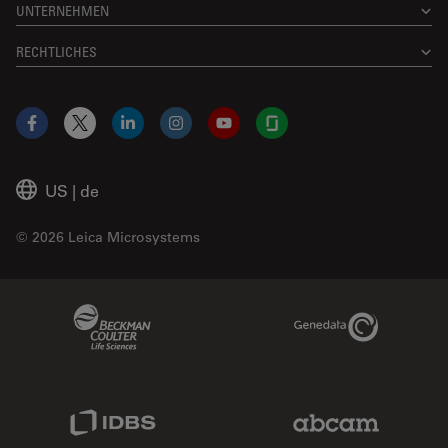
UNTERNEHMEN
RECHTLICHES
Facebook
X
LinkedIn
Instagram
YouTube
Glassdoor
US
|
de
© 2026 Leica Microsystems
Beckman Coulter Link
Genedata Link
IDBS Link
Abcam Limited