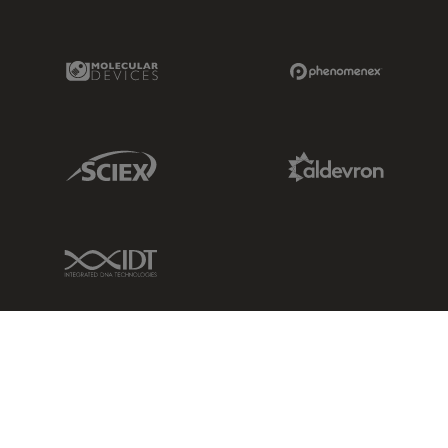
Molecular Devices Link
Phenomenex L
Sciex Link
Aldevron Link
IDT Link