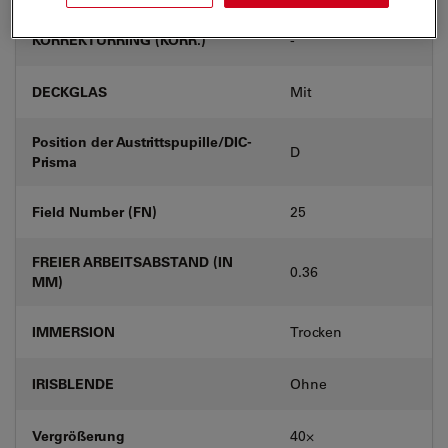
KORREKTURRING (KORR.)
-
DECKGLAS
Mit
Position der Austrittspupille/DIC-
D
Prisma
Field Number (FN)
25
FREIER ARBEITSABSTAND (IN
0.36
MM)
IMMERSION
Trocken
IRISBLENDE
Ohne
Vergrößerung
40⨉