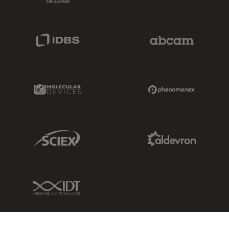
IDBS Link
Abcam Limited
Molecular Devices Link
Phenomenex L
Sciex Link
Aldevron Link
IDT Link