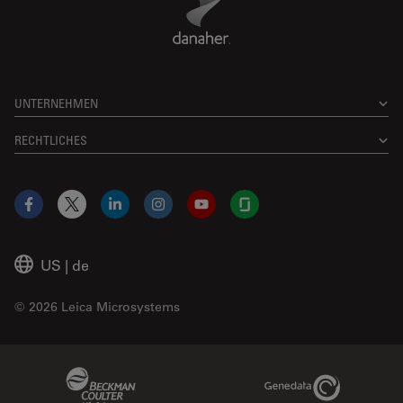
UNTERNEHMEN
RECHTLICHES
Facebook
X
LinkedIn
Instagram
YouTube
Glassdoor
US
|
de
© 2026 Leica Microsystems
Beckman Coulter Link
Genedata Link