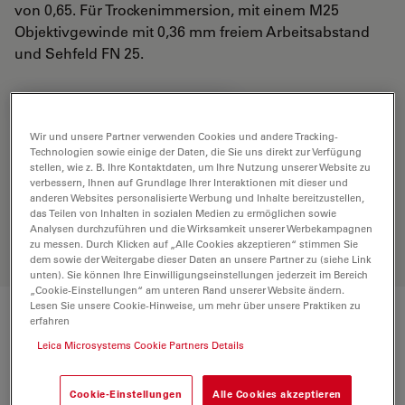
von 0,65. Für Trockenimmersion, mit einem M25
Objektivgewinde mit 0,36 mm freiem Arbeitsabstand
und Sehfeld FN 25.
ANGEBOT ANFORDERN
Wir und unsere Partner verwenden Cookies und andere Tracking-
Technologien sowie einige der Daten, die Sie uns direkt zur Verfügung
stellen, wie z. B. Ihre Kontaktdaten, um Ihre Nutzung unserer Website zu
Entdecken Sie die perfekte Lösung.
verbessern, Ihnen auf Grundlage Ihrer Interaktionen mit dieser und
Erkunden Sie unseren
Objective
anderen Websites personalisierte Werbung und Inhalte bereitzustellen,
Finder
, vergleichen Sie Alternativen
das Teilen von Inhalten in sozialen Medien zu ermöglichen sowie
Analysen durchzuführen und die Wirksamkeit unserer Werbekampagnen
und finden Sie die beste Lösung für
zu messen. Durch Klicken auf „Alle Cookies akzeptieren“ stimmen Sie
Ihre Anforderungen.
dem sowie der Weitergabe dieser Daten an unsere Partner zu (siehe Link
unten). Sie können Ihre Einwilligungseinstellungen jederzeit im Bereich
„Cookie-Einstellungen“ am unteren Rand unserer Website ändern.
Lesen Sie unsere Cookie-Hinweise, um mehr über unsere Praktiken zu
erfahren
Technische Daten
Leica Microsystems Cookie Partners Details
Produktnummer
11506310
Cookie-Einstellungen
Alle Cookies akzeptieren