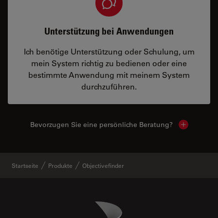
Unterstützung bei Anwendungen
Ich benötige Unterstützung oder Schulung, um
mein System richtig zu bedienen oder eine
bestimmte Anwendung mit meinem System
durchzuführen.
Bevorzugen Sie eine persönliche Beratung?
Show local
Startseite
Produkte
Objectivefinder
Danaher Logo
Footer