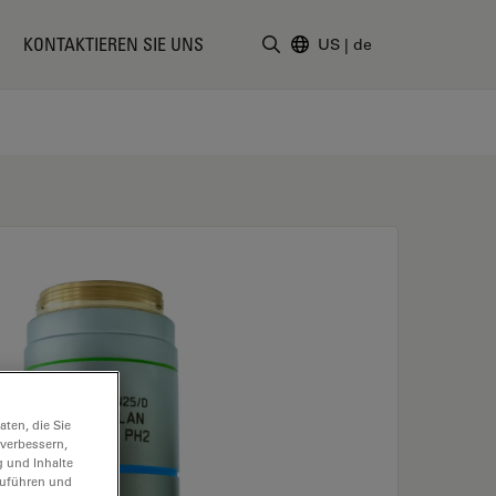
KONTAKTIEREN SIE UNS
US
|
de
Suchbegriff eingeben
ten, die Sie
 verbessern,
g und Inhalte
hzuführen und