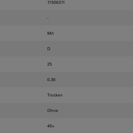
11506311
-
Mit
D
25
0.36
Trocken
Ohne
40⨉