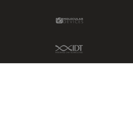
Molecular Devices Link
IDT Link