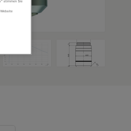
n“ stimmen Sie
 Website