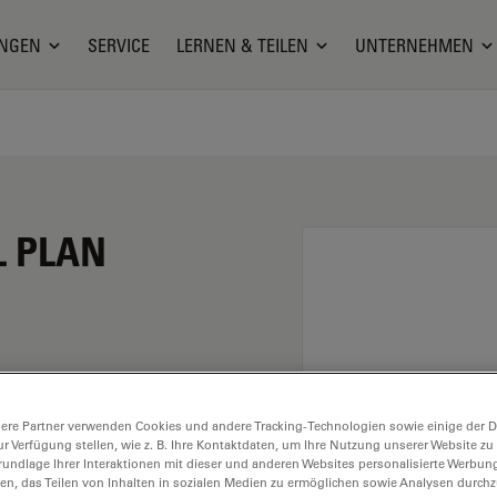
NGEN
SERVICE
LERNEN & TEILEN
UNTERNEHMEN
L PLAN
e Vergrößerung von 40X
ere Partner verwenden Cookies und andere Tracking-Technologien sowie einige der Da
ckenimmersion, mit
ur Verfügung stellen, wie z. B. Ihre Kontaktdaten, um Ihre Nutzung unserer Website zu
 Arbeitsabstand und
rundlage Ihrer Interaktionen mit dieser und anderen Websites personalisierte Werbun
llen, das Teilen von Inhalten in sozialen Medien zu ermöglichen sowie Analysen durc