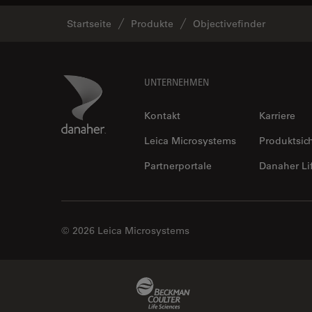
Startseite
Produkte
Objectivefinder
Footer
Danaher Logo
UNTERNEHMEN
Kontakt
Karriere
Leica Microsystems
Produktsic
Partnerportale
Danaher Li
© 2026 Leica Microsystems
Beckman Coulter Link