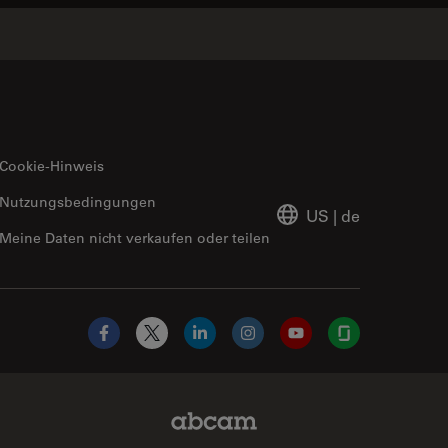
Cookie-Hinweis
Nutzungsbedingungen
US
|
de
Meine Daten nicht verkaufen oder teilen
Facebook
X
LinkedIn
Instagram
YouTube
Glassdoor
Abcam Limited Link