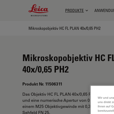
Leica Microsystems Logo
PRODUKTE
ANWENDU
Mikroskopobjektiv HC FL PLAN 40x/0,65 PH2
Mikroskopobjektiv HC F
40x/0,65 PH2
Produkt Nr. 11506311
Das Objektiv HC FL PLAN 40x/0,65 PH2 hat ein
Wir und uns
und eine numerische Apertur von 0,65. Für Tro
uns direkt z
einem M25 Objektivgewinde mit 0,36 mm freiem
Ihnen auf G
bereitzuste
Sehfeld FN 25.