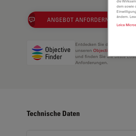
die Wirksam
dem sowie d
Einwilligun
ändern. Les
ANGEBOT ANFORDERN
Leica Micro
Entdecken Sie die perfekte L
unseren
Objective Finder
, ve
und finden Sie die beste Lösu
Anforderungen.
Technische Daten