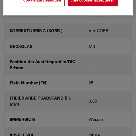
Cookie-Einstellungen
Alle Cookies akzeptieren
Produktnummer
11506434
KORREKTURRING (KORR.)
motCORR
DECKGLAS
Mit
Position der Austrittspupille/DIC-
-
Prisma
Field Number (FN)
25
FREIER ARBEITSABSTAND (IN
0.65
MM)
IMMERSION
Wasser
IRISBLENDE
Ohne