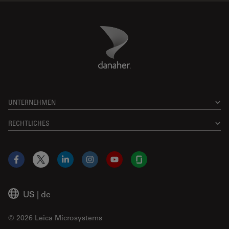
Danaher Logo
Footer
UNTERNEHMEN
RECHTLICHES
Facebook
X
LinkedIn
Instagram
YouTube
Glassdoor
US
|
de
© 2026 Leica Microsystems