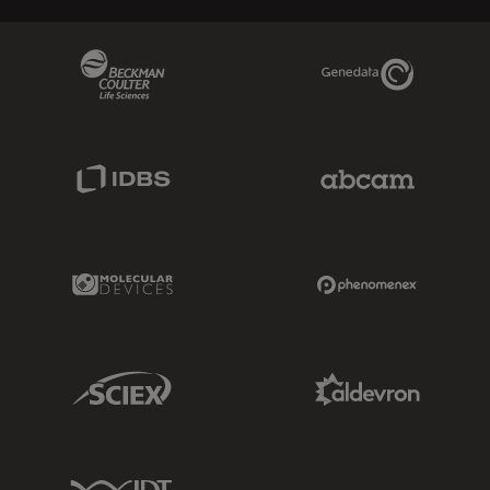
Beckman Coulter Link
Genedata Link
IDBS Link
Abcam Limited
Molecular Devices Link
Phenomenex L
Sciex Link
Aldevron Link
IDT Link