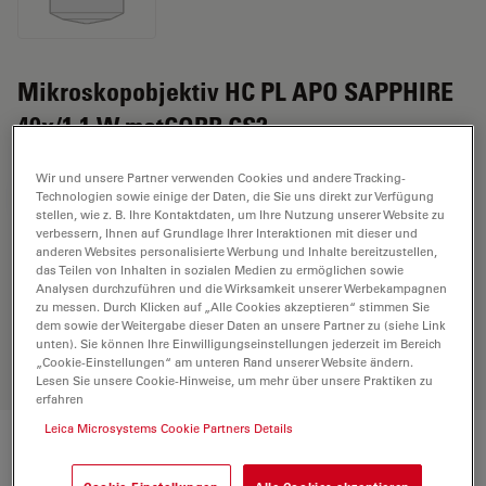
Mikroskopobjektiv HC PL APO SAPPHIRE
40x/1,1 W motCORR CS2
Wir und unsere Partner verwenden Cookies und andere Tracking-
Technologien sowie einige der Daten, die Sie uns direkt zur Verfügung
ANGEBOT ANFORDERN
stellen, wie z. B. Ihre Kontaktdaten, um Ihre Nutzung unserer Website zu
verbessern, Ihnen auf Grundlage Ihrer Interaktionen mit dieser und
anderen Websites personalisierte Werbung und Inhalte bereitzustellen,
das Teilen von Inhalten in sozialen Medien zu ermöglichen sowie
Entdecken Sie die perfekte Lösung.
Analysen durchzuführen und die Wirksamkeit unserer Werbekampagnen
Erkunden Sie unseren
Objective
zu messen. Durch Klicken auf „Alle Cookies akzeptieren“ stimmen Sie
Finder
, vergleichen Sie Alternativen
dem sowie der Weitergabe dieser Daten an unsere Partner zu (siehe Link
und finden Sie die beste Lösung für
unten). Sie können Ihre Einwilligungseinstellungen jederzeit im Bereich
„Cookie-Einstellungen“ am unteren Rand unserer Website ändern.
Ihre Anforderungen.
Lesen Sie unsere Cookie-Hinweise, um mehr über unsere Praktiken zu
erfahren
Leica Microsystems Cookie Partners Details
Technische Daten