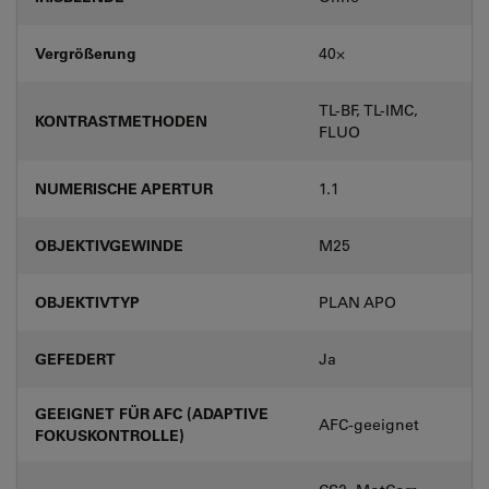
Vergrößerung
40⨉
TL-BF, TL-IMC,
KONTRASTMETHODEN
FLUO
NUMERISCHE APERTUR
1.1
OBJEKTIVGEWINDE
M25
OBJEKTIVTYP
PLAN APO
GEFEDERT
Ja
GEEIGNET FÜR AFC (ADAPTIVE
AFC-geeignet
FOKUSKONTROLLE)