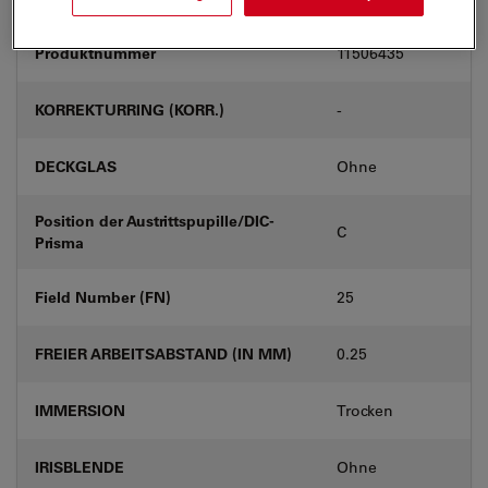
Produktnummer
11506435
KORREKTURRING (KORR.)
-
DECKGLAS
Ohne
Position der Austrittspupille/DIC-
C
Prisma
Field Number (FN)
25
FREIER ARBEITSABSTAND (IN MM)
0.25
IMMERSION
Trocken
IRISBLENDE
Ohne