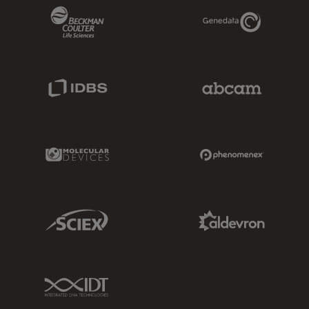
Beckman Coulter Link
Genedata Link
IDBS Link
Abcam Limited
Molecular Devices Link
Phenomenex L
Sciex Link
Aldevron Link
IDT Link