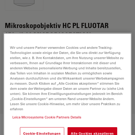
Mikroskopobjektiv HC PL FLUOTAR
150x/0,90 MICRODISSECTION
Wir und unsere Partner verwenden Cookies und andere Tracking-
Technologien sowie einige der Daten, die Sie uns direkt zur Verfügung
ANGEBOT ANFORDERN
stellen, wie z. B. Ihre Kontaktdaten, um Ihre Nutzung unserer Website zu
verbessern, Ihnen auf Grundlage Ihrer Interaktionen mit dieser und
anderen Websites personalisierte Werbung und Inhalte bereitzustellen,
das Teilen von Inhalten in sozialen Medien zu ermöglichen sowie
Entdecken Sie die perfekte Lösung.
Analysen durchzuführen und die Wirksamkeit unserer Werbekampagnen
Erkunden Sie unseren
Objective
zu messen. Durch Klicken auf „Alle Cookies akzeptieren“ stimmen Sie
dem sowie der Weitergabe dieser Daten an unsere Partner zu (siehe Link
Finder
, vergleichen Sie Alternativen
unten). Sie können Ihre Einwilligungseinstellungen jederzeit im Bereich
und finden Sie die beste Lösung für
„Cookie-Einstellungen“ am unteren Rand unserer Website ändern.
Ihre Anforderungen.
Lesen Sie unsere Cookie-Hinweise, um mehr über unsere Praktiken zu
erfahren
Leica Microsystems Cookie Partners Details
Technische Daten
Cookie-Einstellungen
Alle Cookies akzeptieren