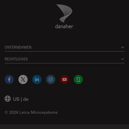
Danaher Logo
Footer
UNTERNEHMEN
RECHTLICHES
Facebook
X
LinkedIn
Instagram
YouTube
Glassdoor
US
|
de
© 2026 Leica Microsystems