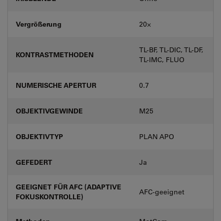
Vergrößerung
20⨉
TL-BF, TL-DIC, TL-DF,
KONTRASTMETHODEN
TL-IMC, FLUO
NUMERISCHE APERTUR
0.7
OBJEKTIVGEWINDE
M25
OBJEKTIVTYP
PLAN APO
GEFEDERT
Ja
GEEIGNET FÜR AFC (ADAPTIVE
AFC-geeignet
FOKUSKONTROLLE)