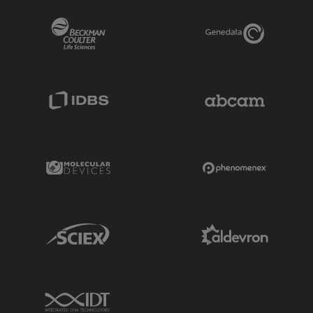
Beckman Coulter Link
Genedata Link
IDBS Link
Abcam Limited
Molecular Devices Link
Phenomenex L
Sciex Link
Aldevron Link
IDT Link