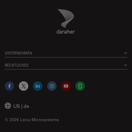
Danaher Logo
Footer
UNTERNEHMEN
RECHTLICHES
Facebook
X
LinkedIn
Instagram
YouTube
Glassdoor
US
|
de
© 2026 Leica Microsystems