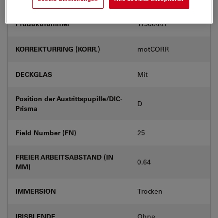
Produktnummer
11506441
KORREKTURRING (KORR.)
motCORR
DECKGLAS
Mit
Position der Austrittspupille/DIC-
D
Prisma
Field Number (FN)
25
FREIER ARBEITSABSTAND (IN
0.64
MM)
IMMERSION
Trocken
IRISBLENDE
Ohne