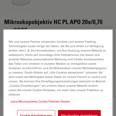
Mikroskopobjektiv HC PL APO 20x/0,70
motCORR
Wir und unsere Partner verwenden Cookies und andere Tracking-
Technologien sowie einige der Daten, die Sie uns direkt zur Verfügung
ANGEBOT ANFORDERN
stellen, wie z. B. Ihre Kontaktdaten, um Ihre Nutzung unserer Website zu
verbessern, Ihnen auf Grundlage Ihrer Interaktionen mit dieser und
anderen Websites personalisierte Werbung und Inhalte bereitzustellen,
das Teilen von Inhalten in sozialen Medien zu ermöglichen sowie
Entdecken Sie die perfekte Lösung.
Analysen durchzuführen und die Wirksamkeit unserer Werbekampagnen
Erkunden Sie unseren
Objective
zu messen. Durch Klicken auf „Alle Cookies akzeptieren“ stimmen Sie
Finder
, vergleichen Sie Alternativen
dem sowie der Weitergabe dieser Daten an unsere Partner zu (siehe Link
unten). Sie können Ihre Einwilligungseinstellungen jederzeit im Bereich
und finden Sie die beste Lösung für
„Cookie-Einstellungen“ am unteren Rand unserer Website ändern.
Ihre Anforderungen.
Lesen Sie unsere Cookie-Hinweise, um mehr über unsere Praktiken zu
erfahren
Leica Microsystems Cookie Partners Details
Technische Daten
Cookie-Einstellungen
Alle Cookies akzeptieren