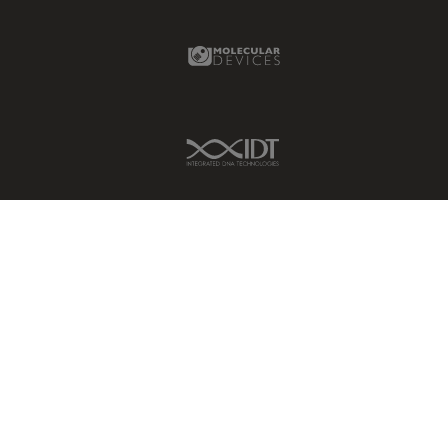
Molecular Devices Link
IDT Link