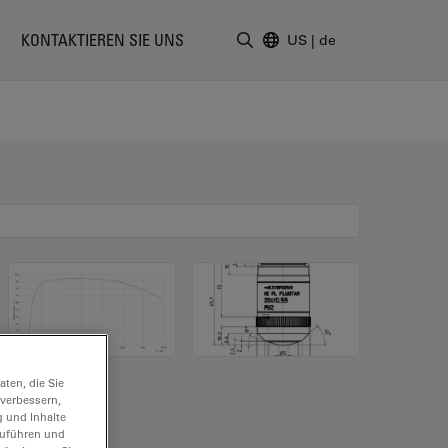
KONTAKTIEREN SIE UNS
US
|
de
Suchbegriff eingeben
ten, die Sie
 verbessern,
g und Inhalte
hzuführen und