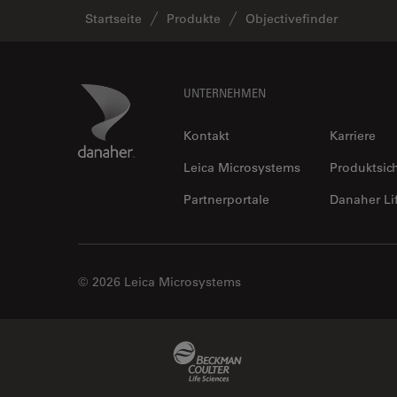
Startseite
Produkte
Objectivefinder
Footer
Danaher Logo
UNTERNEHMEN
Kontakt
Karriere
Leica Microsystems
Produktsic
Partnerportale
Danaher Li
© 2026 Leica Microsystems
Beckman Coulter Link