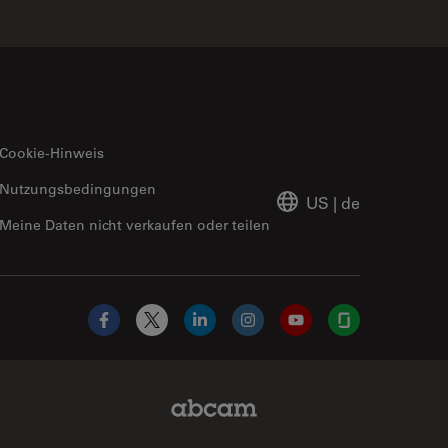
Cookie-Hinweis
Nutzungsbedingungen
US
|
de
Meine Daten nicht verkaufen oder teilen
Facebook
X
LinkedIn
Instagram
YouTube
Glassdoor
Abcam Limited Link