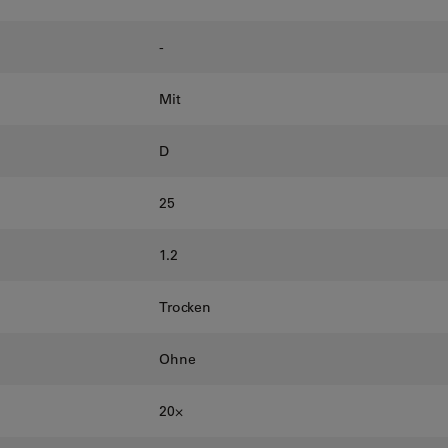
-
Mit
D
25
1.2
Trocken
Ohne
20⨉