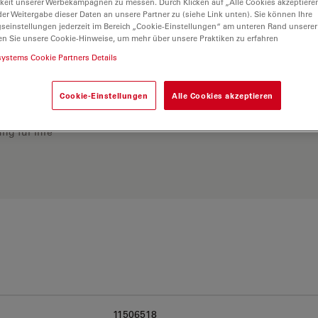
keit unserer Werbekampagnen zu messen. Durch Klicken auf „Alle Cookies akzeptiere
er Weitergabe dieser Daten an unsere Partner zu (siehe Link unten). Sie können Ihre
gseinstellungen jederzeit im Bereich „Cookie-Einstellungen“ am unteren Rand unserer
en Sie unsere Cookie-Hinweise, um mehr über unsere Praktiken zu erfahren
systems Cookie Partners Details
Cookie-Einstellungen
Alle Cookies akzeptieren
ösung. Erkunden Sie
rgleichen Sie Alternativen
ng für Ihre
11506518