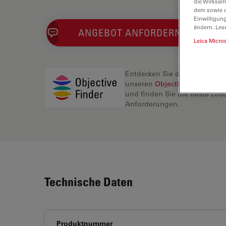
die Wirksam
dem sowie d
Einwilligun
ändern. Les
ANGEBOT ANFORDERN
Leica Micro
Entdecken Sie die perfekte L
unseren
Objective Finder
, ve
und finden Sie die beste Lösu
Anforderungen.
Technische Daten
Produktnummer