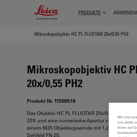
Leica Microsystems Logo
PRODUKTE
ANWENDU
Mikroskopobjektiv HC PL FLUOTAR 20x/0,55 PH2
Mikroskopobjektiv HC 
20x/0,55 PH2
Produkt Nr. 11506518
Das Objektiv HC PL FLUOTAR 20x/0,55 PH2 hat 
Wir und uns
20X und eine numerische Apertur von 0,55. Für
uns direkt z
einem M25 Objektivgewinde mit 1,2 mm freiem 
Ihnen auf G
bereitzuste
Sehfeld FN 25.