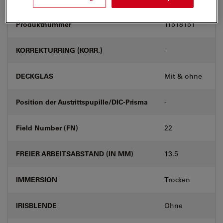
Produktnummer
11518151
KORREKTURRING (KORR.)
-
DECKGLAS
Mit & ohne
Position der Austrittspupille/DIC-Prisma
-
Field Number (FN)
22
FREIER ARBEITSABSTAND (IN MM)
13.5
IMMERSION
Trocken
IRISBLENDE
Ohne