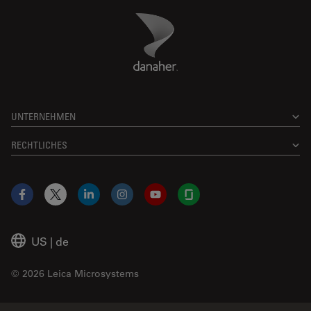
Danaher Logo
Footer
UNTERNEHMEN
RECHTLICHES
Facebook
X
LinkedIn
Instagram
YouTube
Glassdoor
US
|
de
© 2026 Leica Microsystems