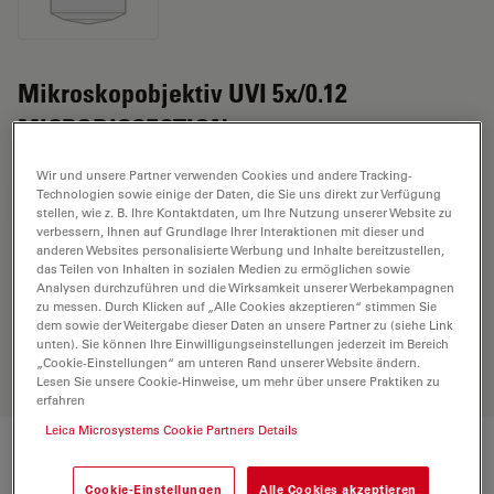
Mikroskopobjektiv UVI 5x/0.12
MICRODISSECTION
Wir und unsere Partner verwenden Cookies und andere Tracking-
Technologien sowie einige der Daten, die Sie uns direkt zur Verfügung
ANGEBOT ANFORDERN
stellen, wie z. B. Ihre Kontaktdaten, um Ihre Nutzung unserer Website zu
verbessern, Ihnen auf Grundlage Ihrer Interaktionen mit dieser und
anderen Websites personalisierte Werbung und Inhalte bereitzustellen,
das Teilen von Inhalten in sozialen Medien zu ermöglichen sowie
Entdecken Sie die perfekte Lösung.
Analysen durchzuführen und die Wirksamkeit unserer Werbekampagnen
Erkunden Sie unseren
Objective
zu messen. Durch Klicken auf „Alle Cookies akzeptieren“ stimmen Sie
dem sowie der Weitergabe dieser Daten an unsere Partner zu (siehe Link
Finder
, vergleichen Sie Alternativen
unten). Sie können Ihre Einwilligungseinstellungen jederzeit im Bereich
und finden Sie die beste Lösung für
„Cookie-Einstellungen“ am unteren Rand unserer Website ändern.
Ihre Anforderungen.
Lesen Sie unsere Cookie-Hinweise, um mehr über unsere Praktiken zu
erfahren
Leica Microsystems Cookie Partners Details
Technische Daten
Cookie-Einstellungen
Alle Cookies akzeptieren