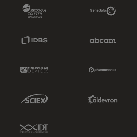
Beckman Coulter Link
Genedata Link
IDBS Link
Abcam Limited
Molecular Devices Link
Phenomenex L
Sciex Link
Aldevron Link
IDT Link