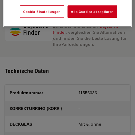
Cookie-Einstellungen
Alle Cookies akzeptieren
Entdecken Sie die perfekte Lösung.
Erkunden Sie unseren
Objective
Finder
, vergleichen Sie Alternativen
und finden Sie die beste Lösung für
Ihre Anforderungen.
Technische Daten
Produktnummer
11556036
KORREKTURRING (KORR.)
-
DECKGLAS
Mit & ohne