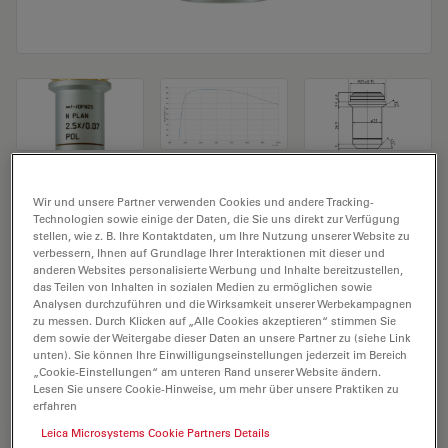
Mikroskopobjektiv N PLAN 2,5x/0,07 POL
Wir und unsere Partner verwenden Cookies und andere Tracking-
Technologien sowie einige der Daten, die Sie uns direkt zur Verfügung
stellen, wie z. B. Ihre Kontaktdaten, um Ihre Nutzung unserer Website zu
Produkt Nr. 11556036
verbessern, Ihnen auf Grundlage Ihrer Interaktionen mit dieser und
anderen Websites personalisierte Werbung und Inhalte bereitzustellen,
Das Objektiv N PLAN 2,5x/0,07 POL hat eine
das Teilen von Inhalten in sozialen Medien zu ermöglichen sowie
Vergrößerung von 2,5X und eine numerische Apertur
Analysen durchzuführen und die Wirksamkeit unserer Werbekampagnen
zu messen. Durch Klicken auf „Alle Cookies akzeptieren“ stimmen Sie
von 0,07. Für Trockenimmersion, mit einem M25
dem sowie der Weitergabe dieser Daten an unsere Partner zu (siehe Link
Objektivgewinde mit 11,2 mm freiem Arbeitsabstand
unten). Sie können Ihre Einwilligungseinstellungen jederzeit im Bereich
„Cookie-Einstellungen“ am unteren Rand unserer Website ändern.
und Sehfeld FN 22.
Lesen Sie unsere Cookie-Hinweise, um mehr über unsere Praktiken zu
erfahren
Leica Microsystems Cookie Partners Details
ANGEBOT ANFORDERN