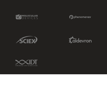
Molecular Devices Link
Phenomenex L
Sciex Link
Aldevron Link
IDT Link