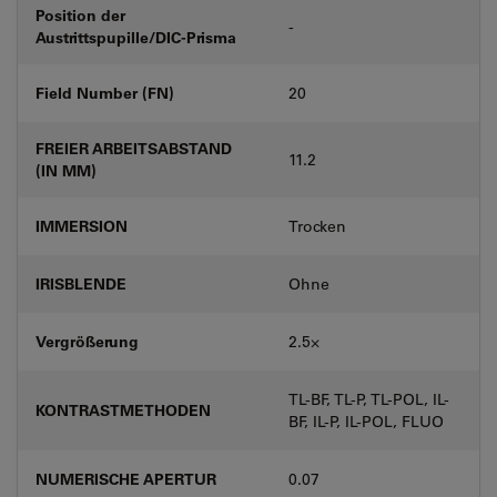
Position der
-
Austrittspupille/DIC-Prisma
Field Number (FN)
20
FREIER ARBEITSABSTAND
11.2
(IN MM)
IMMERSION
Trocken
IRISBLENDE
Ohne
Vergrößerung
2.5⨉
TL-BF, TL-P, TL-POL, IL-
KONTRASTMETHODEN
BF, IL-P, IL-POL, FLUO
NUMERISCHE APERTUR
0.07