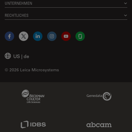
UNTERNEHMEN
RECHTLICHES
Facebook
X
LinkedIn
Instagram
YouTube
Glassdoor
US
|
de
© 2026 Leica Microsystems
Beckman Coulter Link
Genedata Link
IDBS Link
Abcam Limited