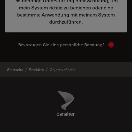
Ich benötige Unterstützung oder Schulung, um
mein System richtig zu bedienen oder eine
bestimmte Anwendung mit meinem System
durchzuführen.
Bevorzugen Sie eine persönliche Beratung?
Show local
Startseite
Produkte
Objectivefinder
Danaher Logo
Footer