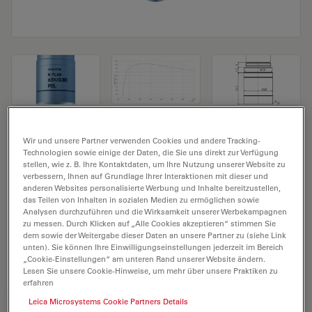
Mikroskopobjektiv N PLAN 63x/0,80 POL
Wir und unsere Partner verwenden Cookies und andere Tracking-
Technologien sowie einige der Daten, die Sie uns direkt zur Verfügung
stellen, wie z. B. Ihre Kontaktdaten, um Ihre Nutzung unserer Website zu
Produkt Nr. 11556056
verbessern, Ihnen auf Grundlage Ihrer Interaktionen mit dieser und
anderen Websites personalisierte Werbung und Inhalte bereitzustellen,
Das Objektiv N PLAN 63x/0,80 POL hat eine
das Teilen von Inhalten in sozialen Medien zu ermöglichen sowie
Vergrößerung von 63X und eine numerische Apertur
Analysen durchzuführen und die Wirksamkeit unserer Werbekampagnen
zu messen. Durch Klicken auf „Alle Cookies akzeptieren“ stimmen Sie
von 0,8. Für Trockenimmersion, mit einem M25
dem sowie der Weitergabe dieser Daten an unsere Partner zu (siehe Link
Objektivgewinde mit 0,26 mm freiem Arbeitsabstand
unten). Sie können Ihre Einwilligungseinstellungen jederzeit im Bereich
„Cookie-Einstellungen“ am unteren Rand unserer Website ändern.
und Sehfeld FN 22.
Lesen Sie unsere Cookie-Hinweise, um mehr über unsere Praktiken zu
erfahren
Leica Microsystems Cookie Partners Details
ANGEBOT ANFORDERN