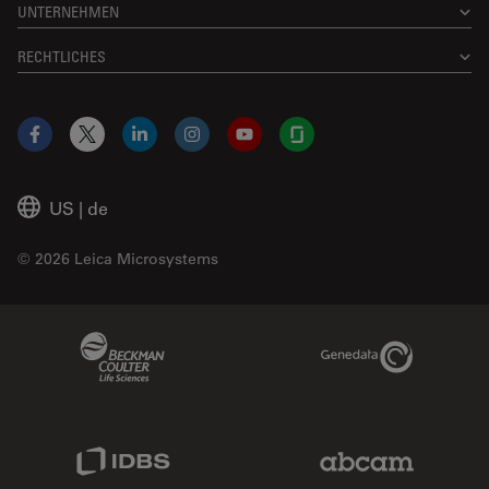
UNTERNEHMEN
RECHTLICHES
Facebook
X
LinkedIn
Instagram
YouTube
Glassdoor
US
|
de
© 2026 Leica Microsystems
Beckman Coulter Link
Genedata Link
IDBS Link
Abcam Limited