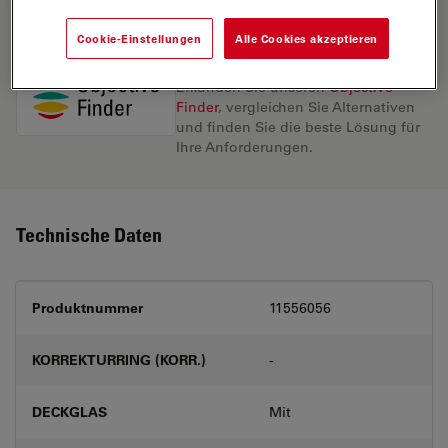
Cookie-Einstellungen
Alle Cookies akzeptieren
Entdecken Sie die perfekte Lösung.
Erkunden Sie unseren
Objective
Finder
, vergleichen Sie Alternativen
und finden Sie die beste Lösung für
Ihre Anforderungen.
Technische Daten
Produktnummer
11556056
KORREKTURRING (KORR.)
-
DECKGLAS
Mit