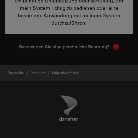
Ich benötige Unterstützung oder Schulung, um
mein System richtig zu bedienen oder eine
bestimmte Anwendung mit meinem System
durchzuführen.
Bevorzugen Sie eine persönliche Beratung?
Show local
Startseite
Produkte
Objectivefinder
Danaher Logo
Footer