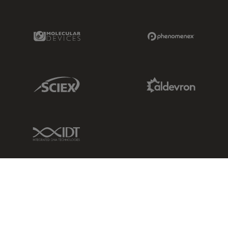
Molecular Devices Link
Phenomenex L
Sciex Link
Aldevron Link
IDT Link