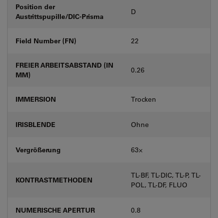
Position der
D
Austrittspupille/DIC-Prisma
Field Number (FN)
22
FREIER ARBEITSABSTAND (IN
0.26
MM)
IMMERSION
Trocken
IRISBLENDE
Ohne
Vergrößerung
63⨉
TL-BF, TL-DIC, TL-P, TL-
KONTRASTMETHODEN
POL, TL-DF, FLUO
NUMERISCHE APERTUR
0.8