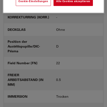
Cookie-Einstellungen
Alle Cookies akzeptieren
Produktnummer
11556073
KORREKTURRING (KORR.)
-
DECKGLAS
Ohne
Position der
Austrittspupille/DIC-
D
Prisma
Field Number (FN)
22
FREIER
ARBEITSABSTAND (IN
0.5
MM)
IMMERSION
Trocken