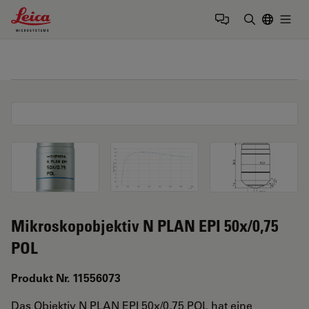
Leica Microsystems Logo
Togg
Suchbegrif
Mikroskopobjektiv N PLAN EPI 50x/0,75
POL
Produkt Nr. 11556073
Das Objektiv N PLAN EPI 50x/0,75 POL hat eine