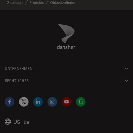
Startseite
Produkte
Objectivefinder
Danaher Logo
Footer
UNTERNEHMEN
RECHTLICHES
Facebook
X
LinkedIn
Instagram
YouTube
Glassdoor
US
|
de