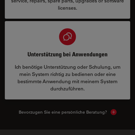
service, repairs, spare parts, upgrades or software
licenses.
Unterstützung bei Anwendungen
Ich benötige Unterstützung oder Schulung, um
mein System richtig zu bedienen oder eine
bestimmte Anwendung mit meinem System
durchzuführen.
Bevorzugen Sie eine persönliche Beratung?
Show local