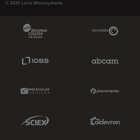
© 2026 Leica Microsystems
Beckman Coulter Link
Genedata Link
IDBS Link
Abcam Limited
Molecular Devices Link
Phenomenex L
Sciex Link
Aldevron Link