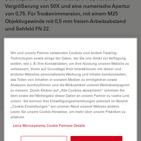
Vergrößerung von 50X und eine numerische Apertur
von 0,75. Für Trockenimmersion, mit einem M25
Objektivgewinde mit 0,5 mm freiem Arbeitsabstand
und Sehfeld FN 22.
ANGEBOT ANFORDERN
Wir und unsere Partner verwenden Cookies und andere Tracking-
Technologien sowie einige der Daten, die Sie uns direkt zur Verfügung
stellen, wie z. B. Ihre Kontaktdaten, um Ihre Nutzung unserer Website zu
verbessern, Ihnen auf Grundlage Ihrer Interaktionen mit dieser und
Entdecken Sie die perfekte Lösung.
anderen Websites personalisierte Werbung und Inhalte bereitzustellen,
Erkunden Sie unseren
Objective
das Teilen von Inhalten in sozialen Medien zu ermöglichen sowie
Finder
, vergleichen Sie Alternativen
Analysen durchzuführen und die Wirksamkeit unserer Werbekampagnen
und finden Sie die beste Lösung für
zu messen. Durch Klicken auf „Alle Cookies akzeptieren“ stimmen Sie
dem sowie der Weitergabe dieser Daten an unsere Partner zu (siehe Link
Ihre Anforderungen.
unten). Sie können Ihre Einwilligungseinstellungen jederzeit im Bereich
„Cookie-Einstellungen“ am unteren Rand unserer Website ändern.
Lesen Sie unsere Cookie-Hinweise, um mehr über unsere Praktiken zu
erfahren
Technische Daten
Leica Microsystems Cookie Partners Details