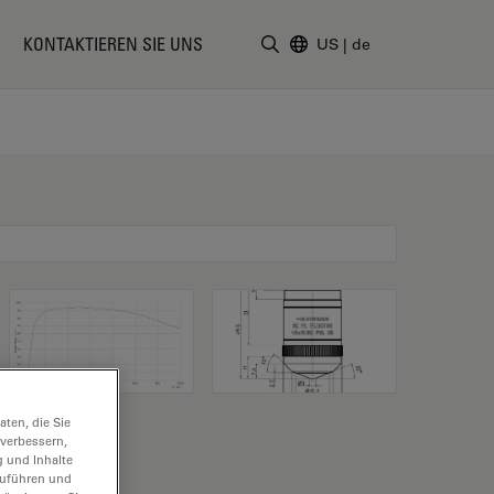
KONTAKTIEREN SIE UNS
US
|
de
Suchbegriff eingeben
ten, die Sie
 verbessern,
g und Inhalte
hzuführen und