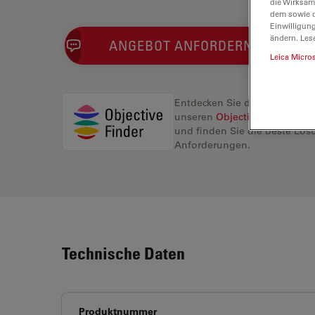
die Wirksam
dem sowie d
Einwilligun
ändern. Les
ANGEBOT ANFORDERN
Leica Micro
Entdecken Sie die perfekte L
unseren
Objective Finder
, ve
und finden Sie die beste Lösu
Anforderungen.
Technische Daten
Produktnummer