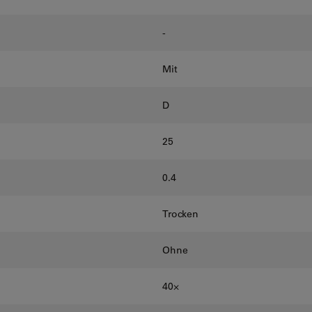
-
Mit
D
25
0.4
Trocken
Ohne
40⨉