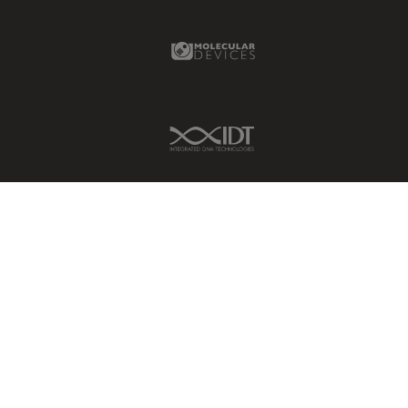
Molecular Devices Link
IDT Link