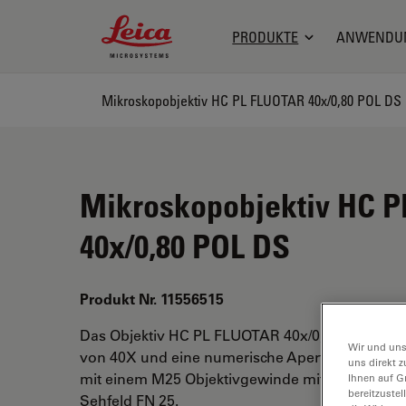
Leica Microsystems Logo
PRODUKTE
ANWENDU
Mikroskopobjektiv HC PL FLUOTAR 40x/0,80 POL DS
Mikroskopobjektiv HC 
40x/0,80 POL DS
Produkt Nr. 11556515
Das Objektiv HC PL FLUOTAR 40x/0,80 POL DS h
Wir und uns
von 40X und eine numerische Apertur von 0,8. 
uns direkt z
mit einem M25 Objektivgewinde mit 0,4 mm fre
Ihnen auf G
bereitzuste
Sehfeld FN 25.