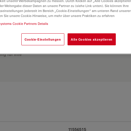
keit unserer Werbekampagnen zu messen. Durch Klicken auf „Alle Cookies akzeptiere
er Weitergabe dieser Daten an unsere Partner zu (siehe Link unten). Sie können Ihre
gseinstellungen jederzeit im Bereich „Cookie-Einstellungen“ am unteren Rand unserer
en Sie unsere Cookie-Hinweise, um mehr über unsere Praktiken zu erfahren
systems Cookie Partners Details
Cookie-Einstellungen
Alle Cookies akzeptieren
ösung. Erkunden Sie
rgleichen Sie Alternativen
ng für Ihre
11556515