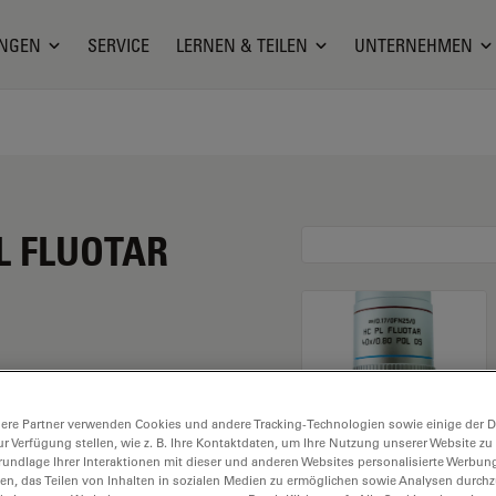
NGEN
SERVICE
LERNEN & TEILEN
UNTERNEHMEN
PL FLUOTAR
at eine Vergrößerung
ere Partner verwenden Cookies und andere Tracking-Technologien sowie einige der Da
Für Trockenimmersion,
ur Verfügung stellen, wie z. B. Ihre Kontaktdaten, um Ihre Nutzung unserer Website zu
iem Arbeitsabstand und
rundlage Ihrer Interaktionen mit dieser und anderen Websites personalisierte Werbun
llen, das Teilen von Inhalten in sozialen Medien zu ermöglichen sowie Analysen durc