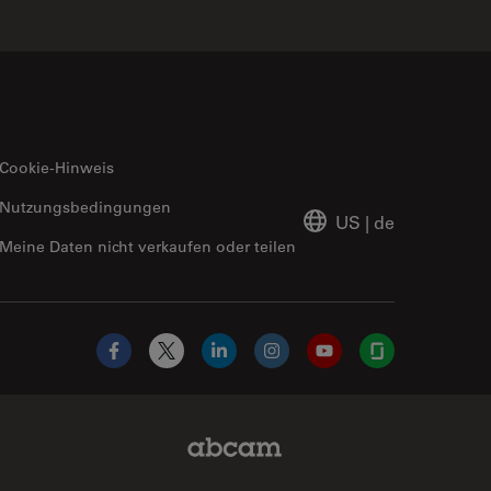
Cookie-Hinweis
Nutzungsbedingungen
US
|
de
Meine Daten nicht verkaufen oder teilen
Facebook
X
LinkedIn
Instagram
YouTube
Glassdoor
Abcam Limited Link