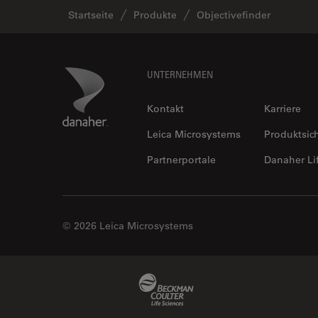
Startseite
Produkte
Objectivefinder
Footer
Danaher Logo
UNTERNEHMEN
Kontakt
Karriere
Leica Microsystems
Produktsic
Partnerportale
Danaher Li
© 2026 Leica Microsystems
Beckman Coulter Link