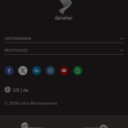
Footer
UNTERNEHMEN
RECHTLICHES
Facebook
X
LinkedIn
Instagram
YouTube
Glassdoor
US
|
de
© 2026 Leica Microsystems
Beckman Coulter Link
Genedata Link