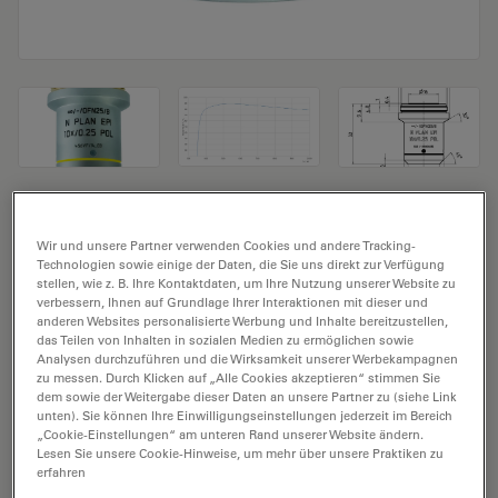
Mikroskopobjektiv N PLAN EPI 10x/0,25
Wir und unsere Partner verwenden Cookies und andere Tracking-
POL
Technologien sowie einige der Daten, die Sie uns direkt zur Verfügung
stellen, wie z. B. Ihre Kontaktdaten, um Ihre Nutzung unserer Website zu
Produkt Nr. 11556517
verbessern, Ihnen auf Grundlage Ihrer Interaktionen mit dieser und
anderen Websites personalisierte Werbung und Inhalte bereitzustellen,
das Teilen von Inhalten in sozialen Medien zu ermöglichen sowie
Das Objektiv N PLAN EPI 10x/0,25 POL hat eine
Analysen durchzuführen und die Wirksamkeit unserer Werbekampagnen
Vergrößerung von 10X und eine numerische Apertur
zu messen. Durch Klicken auf „Alle Cookies akzeptieren“ stimmen Sie
dem sowie der Weitergabe dieser Daten an unsere Partner zu (siehe Link
von 0,25. Für Trockenimmersion, mit einem M25
unten). Sie können Ihre Einwilligungseinstellungen jederzeit im Bereich
Objektivgewinde mit 17,6 mm freiem Arbeitsabstand
„Cookie-Einstellungen“ am unteren Rand unserer Website ändern.
und Sehfeld FN 22.
Lesen Sie unsere Cookie-Hinweise, um mehr über unsere Praktiken zu
erfahren