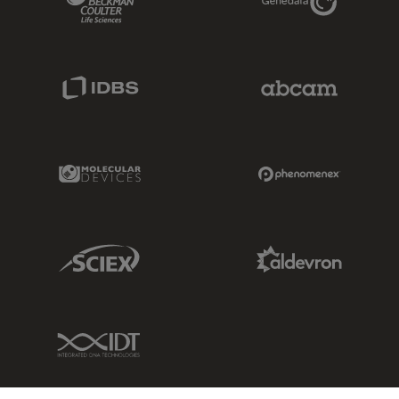
IDBS Link
Abcam Limited
Molecular Devices Link
Phenomenex L
Sciex Link
Aldevron Link
IDT Link