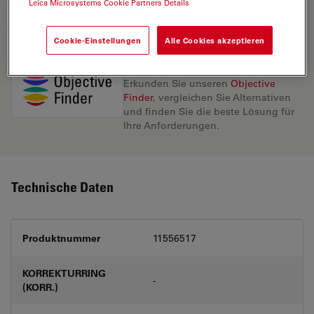
Leica Microsystems Cookie Partners Details
ANGEBOT ANFORDERN
Cookie-Einstellungen
Alle Cookies akzeptieren
Entdecken Sie die perfekte Lösung.
Erkunden Sie unseren
Objective
Finder
, vergleichen Sie Alternativen
und finden Sie die beste Lösung für
Ihre Anforderungen.
Technische Daten
Produktnummer
11556517
KORREKTURRING
-
(KORR.)