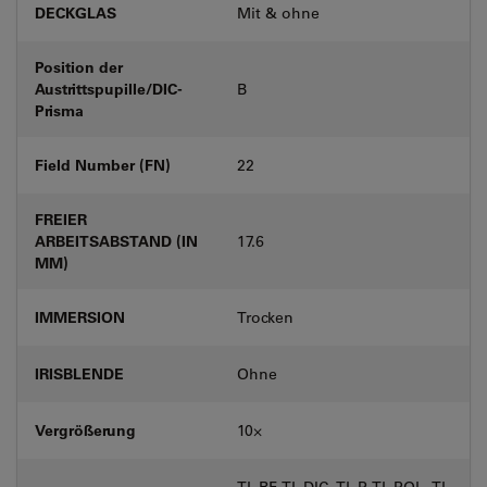
DECKGLAS
Mit & ohne
Position der
Austrittspupille/DIC-
B
Prisma
Field Number (FN)
22
FREIER
ARBEITSABSTAND (IN
17.6
MM)
IMMERSION
Trocken
IRISBLENDE
Ohne
Vergrößerung
10⨉
TL-BF, TL-DIC, TL-P, TL-POL, TL-