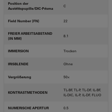
Position der
C
Austrittspupille/DIC-Prisma
Field Number (FN)
22
FREIER ARBEITSABSTAND
8.1
(IN MM)
IMMERSION
Trocken
IRISBLENDE
Ohne
Vergrößerung
50⨉
TL-BF, TL-P, TL-DF, IL-BF,
KONTRASTMETHODEN
IL-DIC, IL-P, IL-DF, FLUO
NUMERISCHE APERTUR
0.5