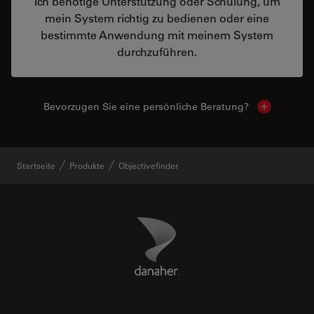
Ich benötige Unterstützung oder Schulung, um
mein System richtig zu bedienen oder eine
bestimmte Anwendung mit meinem System
durchzuführen.
Bevorzugen Sie eine persönliche Beratung?
Show local
Startseite
Produkte
Objectivefinder
Danaher Logo
Footer