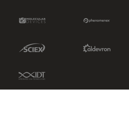
Molecular Devices Link
Phenomenex L
Sciex Link
Aldevron Link
IDT Link