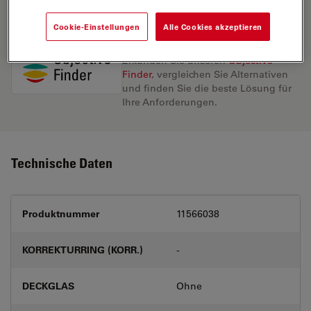
Cookie-Einstellungen
Alle Cookies akzeptieren
Entdecken Sie die perfekte Lösung.
Erkunden Sie unseren
Objective
Finder
, vergleichen Sie Alternativen
und finden Sie die beste Lösung für
Ihre Anforderungen.
Technische Daten
Produktnummer
11566038
KORREKTURRING (KORR.)
-
DECKGLAS
Ohne