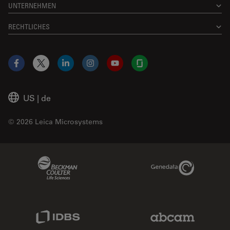
UNTERNEHMEN
RECHTLICHES
Facebook
X
LinkedIn
Instagram
YouTube
Glassdoor
US
|
de
© 2026 Leica Microsystems
Beckman Coulter Link
Genedata Link
IDBS Link
Abcam Limited