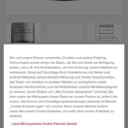
Mikroskopobjektiv N PLAN L 50x/0,50 BD
Wir und unsere Partner verwenden Cookies und andere Tracking-
Technologien sowie einige der Daten, die Sie uns direkt zur Verfügung
stellen, wie z. B. Ihre Kontaktdaten, um Ihre Nutzung unserer Website zu
Produkt Nr. 11566038
verbessern, Ihnen auf Grundlage Ihrer Interaktionen mit dieser und
anderen Websites personalisierte Werbung und Inhalte bereitzustellen,
Das Objektiv N PLAN L 50x/0,50 BD hat eine
das Teilen von Inhalten in sozialen Medien zu ermöglichen sowie
Vergrößerung von 50X und eine numerische Apertur
Analysen durchzuführen und die Wirksamkeit unserer Werbekampagnen
zu messen. Durch Klicken auf „Alle Cookies akzeptieren“ stimmen Sie
von 0,5. Für Trockenimmersion, mit einem M32
dem sowie der Weitergabe dieser Daten an unsere Partner zu (siehe Link
Objektivgewinde mit 8,1 mm freiem Arbeitsabstand
unten). Sie können Ihre Einwilligungseinstellungen jederzeit im Bereich
„Cookie-Einstellungen“ am unteren Rand unserer Website ändern.
und Sehfeld FN 22.
Lesen Sie unsere Cookie-Hinweise, um mehr über unsere Praktiken zu
erfahren
Leica Microsystems Cookie Partners Details
ANGEBOT ANFORDERN