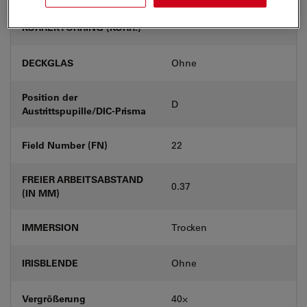
KORREKTURRING (KORR.)
-
DECKGLAS
Ohne
Position der
D
Austrittspupille/DIC-Prisma
Field Number (FN)
22
FREIER ARBEITSABSTAND
0.37
(IN MM)
IMMERSION
Trocken
IRISBLENDE
Ohne
Vergrößerung
40⨉