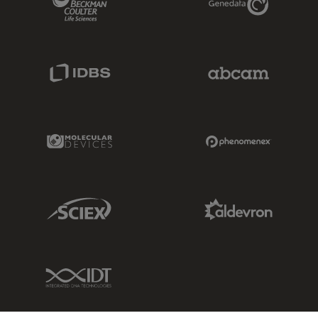
IDBS Link
Abcam Limited
Molecular Devices Link
Phenomenex L
Sciex Link
Aldevron Link
IDT Link