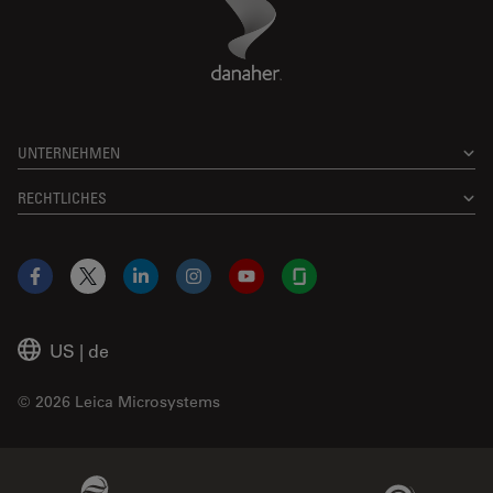
Danaher Logo
Footer
UNTERNEHMEN
RECHTLICHES
Facebook
X
LinkedIn
Instagram
YouTube
Glassdoor
US
|
de
© 2026 Leica Microsystems
Beckman Coulter Link
Genedata Link