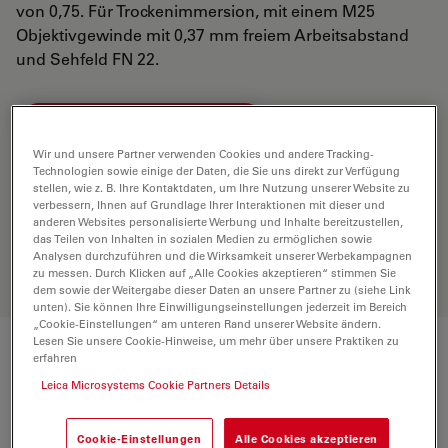
von 0,75. Für Trockenimmersion, mit einem M25
Objektivgewinde mit 0,37 mm freiem Arbeitsabstand
und Sehfeld FN 22.
ANGEBOT ANFORDERN
Wir und unsere Partner verwenden Cookies und andere Tracking-
Technologien sowie einige der Daten, die Sie uns direkt zur Verfügung
stellen, wie z. B. Ihre Kontaktdaten, um Ihre Nutzung unserer Website zu
Entdecken Sie die perfekte Lösung.
verbessern, Ihnen auf Grundlage Ihrer Interaktionen mit dieser und
Erkunden Sie unseren
Objective
anderen Websites personalisierte Werbung und Inhalte bereitzustellen,
Finder
, vergleichen Sie Alternativen
das Teilen von Inhalten in sozialen Medien zu ermöglichen sowie
und finden Sie die beste Lösung für
Analysen durchzuführen und die Wirksamkeit unserer Werbekampagnen
zu messen. Durch Klicken auf „Alle Cookies akzeptieren“ stimmen Sie
Ihre Anforderungen.
dem sowie der Weitergabe dieser Daten an unsere Partner zu (siehe Link
unten). Sie können Ihre Einwilligungseinstellungen jederzeit im Bereich
„Cookie-Einstellungen“ am unteren Rand unserer Website ändern.
Lesen Sie unsere Cookie-Hinweise, um mehr über unsere Praktiken zu
erfahren
Technische Daten
Leica Microsystems Cookie Partners Details
Produktnummer
11566079
Cookie-Einstellungen
Alle Cookies akzeptieren