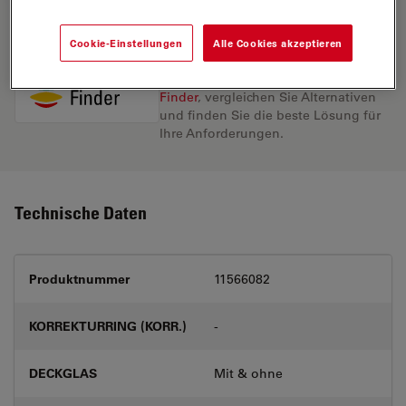
Cookie-Einstellungen
Alle Cookies akzeptieren
Entdecken Sie die perfekte Lösung.
Erkunden Sie unseren
Objective
Finder
, vergleichen Sie Alternativen
und finden Sie die beste Lösung für
Ihre Anforderungen.
Technische Daten
Produktnummer
11566082
KORREKTURRING (KORR.)
-
DECKGLAS
Mit & ohne