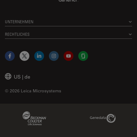
UNTERNEHMEN
RECHTLICHES
Facebook
X
LinkedIn
Instagram
YouTube
Glassdoor
US
|
de
© 2026 Leica Microsystems
Beckman Coulter Link
Genedata Link