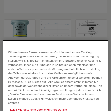
Mikroskopobjektiv N PLAN EPI 10x/0,25
Wir und unsere Partner verwenden Cookies und andere Tracking-
Technologien sowie einige der Daten, die Sie uns direkt zur Verfügung
Produkt Nr. 11566082
stellen, wie z. B. Ihre Kontaktdaten, um Ihre Nutzung unserer Website zu
verbessern, Ihnen auf Grundlage Ihrer Interaktionen mit dieser und
anderen Websites personalisierte Werbung und Inhalte bereitzustellen,
Das Objektiv N PLAN EPI 10x/0,25 hat eine
das Teilen von Inhalten in sozialen Medien zu ermöglichen sowie
Vergrößerung von 10X und eine numerische Apertur
Analysen durchzuführen und die Wirksamkeit unserer Werbekampagnen
von 0,25. Für Trockenimmersion, mit einem M25
zu messen. Durch Klicken auf „Alle Cookies akzeptieren“ stimmen Sie
dem sowie der Weitergabe dieser Daten an unsere Partner zu (siehe Link
Objektivgewinde mit 17,7 mm freiem Arbeitsabstand
unten). Sie können Ihre Einwilligungseinstellungen jederzeit im Bereich
und Sehfeld FN 25.
„Cookie-Einstellungen“ am unteren Rand unserer Website ändern.
Lesen Sie unsere Cookie-Hinweise, um mehr über unsere Praktiken zu
erfahren
ANGEBOT ANFORDERN
Leica Microsystems Cookie Partners Details