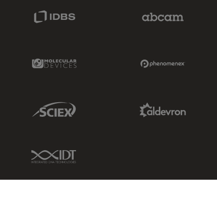
IDBS Link
Abcam Limited
Molecular Devices Link
Phenomenex L
Sciex Link
Aldevron Link
IDT Link