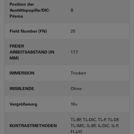
Position der
Austrittspupille/DIC-
B
Prisma
Field Number (FN)
25
FREIER
ARBEITSABSTAND (IN
17.7
MM)
IMMERSION
Trocken
IRISBLENDE
Ohne
Vergrößerung
10⨉
TL-BF, TL-DIC, TL-P, TL-DF,
KONTRASTMETHODEN
TL-IMC, IL-BF, IL-DIC, IL-P,
FLUO