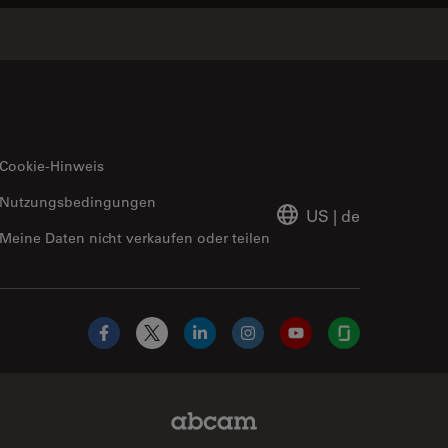
Cookie-Hinweis
Nutzungsbedingungen
US
|
de
Meine Daten nicht verkaufen oder teilen
Facebook
X
LinkedIn
Instagram
YouTube
Glassdoor
Abcam Limited Link