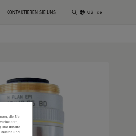
KONTAKTIEREN SIE UNS
US
|
de
Suchbegriff eingeben
ten, die Sie
 verbessern,
g und Inhalte
hzuführen und