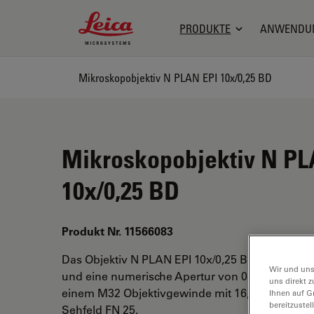
Leica Microsystems Logo
PRODUKTE
ANWENDU
Mikroskopobjektiv N PLAN EPI 10x/0,25 BD
Mikroskopobjektiv N PL
10x/0,25 BD
Produkt Nr. 11566083
Das Objektiv N PLAN EPI 10x/0,25 BD hat eine 
Wir und uns
und eine numerische Apertur von 0,25. Für Tro
uns direkt z
einem M32 Objektivgewinde mit 16,1 mm freiem
Ihnen auf G
bereitzuste
Sehfeld FN 25.