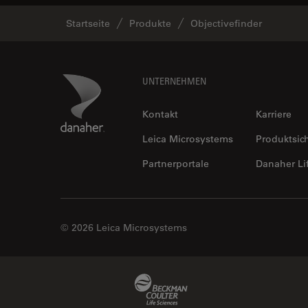
Startseite
Produkte
Objectivefinder
Footer
Danaher Logo
UNTERNEHMEN
Kontakt
Karriere
Leica Microsystems
Produktsic
Partnerportale
Danaher Li
© 2026 Leica Microsystems
Beckman Coulter Link