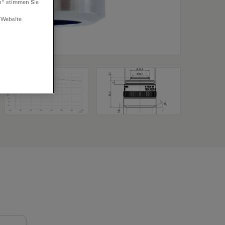
n“ stimmen Sie
 Website