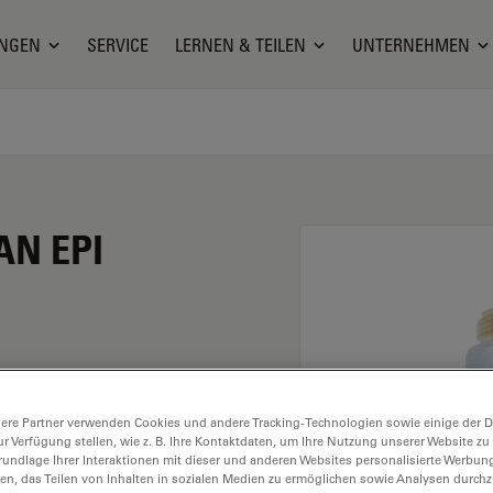
NGEN
SERVICE
LERNEN & TEILEN
UNTERNEHMEN
AN EPI
Vergrößerung von 10X
ere Partner verwenden Cookies und andere Tracking-Technologien sowie einige der Da
ckenimmersion, mit
ur Verfügung stellen, wie z. B. Ihre Kontaktdaten, um Ihre Nutzung unserer Website zu
 Arbeitsabstand und
rundlage Ihrer Interaktionen mit dieser und anderen Websites personalisierte Werbun
llen, das Teilen von Inhalten in sozialen Medien zu ermöglichen sowie Analysen durc