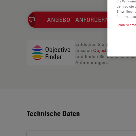
die Wirksam
dem sowie d
Einwilligun
ändern. Les
ANGEBOT ANFORDERN
Leica Micro
Entdecken Sie die perfekte L
unseren
Objective Finder
, ve
und finden Sie die beste Lösu
Anforderungen.
Technische Daten