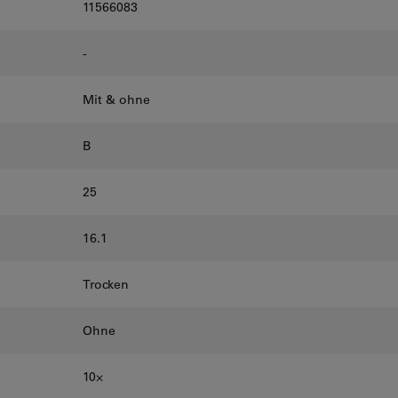
11566083
-
Mit & ohne
B
25
16.1
Trocken
Ohne
10⨉