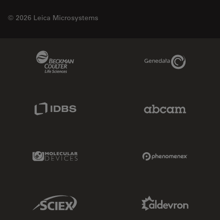
© 2026 Leica Microsystems
Beckman Coulter Link
Genedata Link
IDBS Link
Abcam Limited
Molecular Devices Link
Phenomenex L
Sciex Link
Aldevron Link