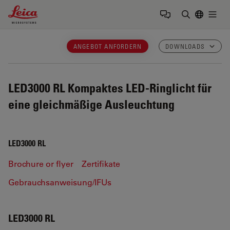
Leica Microsystems Logo
Togg
Suchbegrif
ANGEBOT ANFORDERN
DOWNLOADS
LED3000 RL
Kompaktes LED-Ringlicht für
eine gleichmäßige Ausleuchtung
LED3000 RL
Brochure or flyer
Zertifikate
Gebrauchsanweisung/IFUs
LED3000 RL