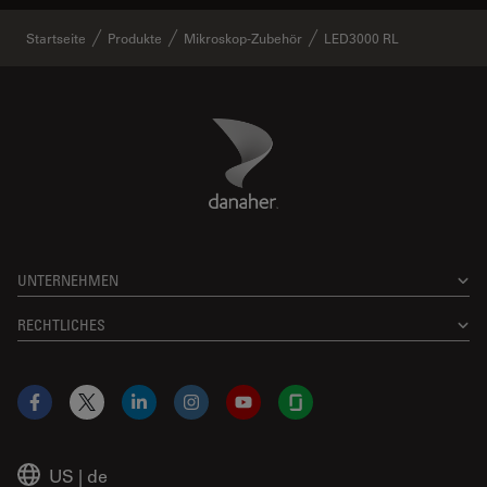
Startseite
Produkte
Mikroskop-Zubehör
LED3000 RL
Danaher Logo
Footer
UNTERNEHMEN
RECHTLICHES
Facebook
X
LinkedIn
Instagram
YouTube
Glassdoor
US
|
de