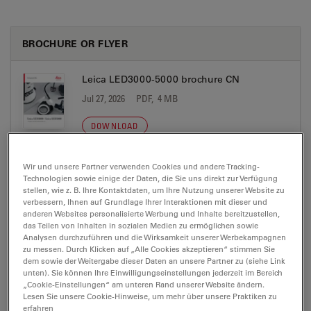
BROCHURE OR FLYER
Leica LED3000-5000 brochure CN
Jul 27, 2026
PDF, 4 MB
DOWNLOAD
Wir und unsere Partner verwenden Cookies und andere Tracking-
Leica LED3000-5000 Brochure DE
Technologien sowie einige der Daten, die Sie uns direkt zur Verfügung
Jul 27, 2026
PDF, 4 MB
stellen, wie z. B. Ihre Kontaktdaten, um Ihre Nutzung unserer Website zu
verbessern, Ihnen auf Grundlage Ihrer Interaktionen mit dieser und
anderen Websites personalisierte Werbung und Inhalte bereitzustellen,
DOWNLOAD
das Teilen von Inhalten in sozialen Medien zu ermöglichen sowie
Analysen durchzuführen und die Wirksamkeit unserer Werbekampagnen
zu messen. Durch Klicken auf „Alle Cookies akzeptieren“ stimmen Sie
Leica LED3000-5000 Brochure EN
dem sowie der Weitergabe dieser Daten an unsere Partner zu (siehe Link
unten). Sie können Ihre Einwilligungseinstellungen jederzeit im Bereich
Jul 27, 2026
PDF, 4 MB
„Cookie-Einstellungen“ am unteren Rand unserer Website ändern.
Lesen Sie unsere Cookie-Hinweise, um mehr über unsere Praktiken zu
DOWNLOAD
erfahren