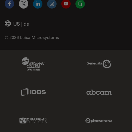
Facebook
X
LinkedIn
Instagram
YouTube
Glassdoor
US
|
de
© 2026 Leica Microsystems
Beckman Coulter Link
Genedata Link
IDBS Link
Abcam Limited
Molecular Devices Link
Phenomenex L