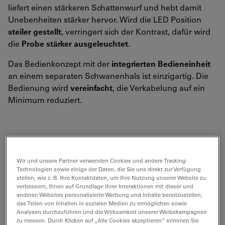
liefert einen stärkeren Schattenwurf und hebt damit
Unebenheiten stärker hervor. Wird die LED Position
steiler gestellt
, verringert sich der Kontrast, dafür wird
die
Probe stärker ausgeleuchtet
.
Das Bedienkonzept mit der
integrierten Bedieneinheit
an einem separaten Schwanenhals ist einzigartig. Die
Bedienung wird
vereinfacht
, die Verkabelung auf ein
Minimum reduziert.
Wir und unsere Partner verwenden Cookies und andere Tracking-
Technologien sowie einige der Daten, die Sie uns direkt zur Verfügung
stellen, wie z. B. Ihre Kontaktdaten, um Ihre Nutzung unserer Website zu
verbessern, Ihnen auf Grundlage Ihrer Interaktionen mit dieser und
anderen Websites personalisierte Werbung und Inhalte bereitzustellen,
das Teilen von Inhalten in sozialen Medien zu ermöglichen sowie
Analysen durchzuführen und die Wirksamkeit unserer Werbekampagnen
zu messen. Durch Klicken auf „Alle Cookies akzeptieren“ stimmen Sie