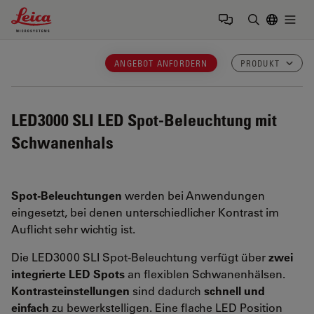
Leica Microsystems Logo
Togg
Suchbegrif
ANGEBOT ANFORDERN
PRODUKT
LED3000 SLI
LED Spot-Beleuchtung mit
Schwanenhals
Spot-Beleuchtungen
werden bei Anwendungen
eingesetzt, bei denen unterschiedlicher Kontrast im
Auflicht sehr wichtig ist.
Die LED3000 SLI Spot-Beleuchtung verfügt über
zwei
integrierte LED Spots
an flexiblen Schwanenhälsen.
Kontrasteinstellungen
sind dadurch
schnell und
einfach
zu bewerkstelligen. Eine flache LED Position