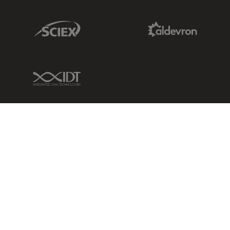
Sciex Link
Aldevron Link
IDT Link