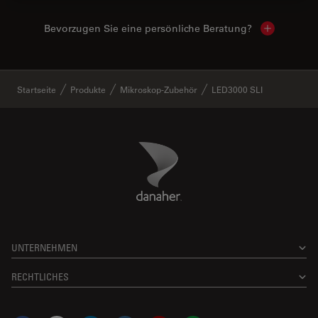
Bevorzugen Sie eine persönliche Beratung?
Show local
✕
Startseite
Produkte
Mikroskop-Zubehör
LED3000 SLI
Danaher Logo
Footer
UNTERNEHMEN
RECHTLICHES