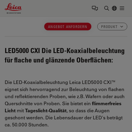
Leica Microsystems Logo
Togg
Suchbegrif
ANGEBOT ANFORDERN
PRODUKT
LED5000 CXI
Die LED-Koaxialbeleuchtung
für flache und glänzende Oberflächen:
Die LED-Koaxialbeleuchtung Leica LED5000 CXI™
eignet sich hervorragend zur Beleuchtung von flachen
und reflektierenden Proben, wie z.B. Wafern oder auch
Querschnitte von Proben. Sie bietet ein
flimmerfreies
Licht
mit
Tageslicht-Qualität
, so dass die Augen
geschont werden. Die Lebensdauer der LED's beträgt
ca. 50.000 Stunden.