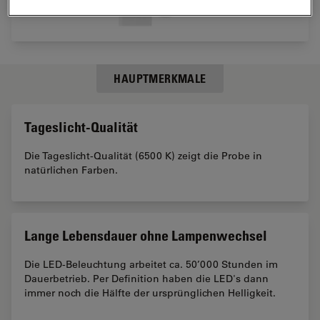
HAUPTMERKMALE
Tageslicht-Qualität
Die Tageslicht-Qualität (6500 K) zeigt die Probe in
natürlichen Farben.
Lange Lebensdauer ohne Lampenwechsel
Die LED-Beleuchtung arbeitet ca. 50’000 Stunden im
Dauerbetrieb. Per Definition haben die LED's dann
immer noch die Hälfte der ursprünglichen Helligkeit.