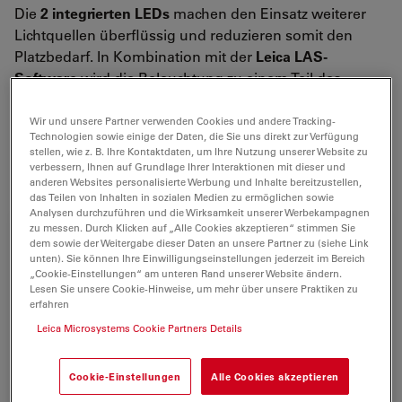
Die
2 integrierten LEDs
machen den Einsatz weiterer
Lichtquellen überflüssig und reduzieren somit den
Platzbedarf. In Kombination mit der
Leica LAS-
Software
wird die Beleuchtung zu einem Teil des
automatisierten Systems. Ein Weißabgleich ist nicht
mehr notwendig. Beleuchtungs-Einstellungen können
Wir und unsere Partner verwenden Cookies und andere Tracking-
Technologien sowie einige der Daten, die Sie uns direkt zur Verfügung
zusammen mit dem Bild gespeichert und später
auf
stellen, wie z. B. Ihre Kontaktdaten, um Ihre Nutzung unserer Website zu
Knopfdruck wieder hergestellt
werden.
verbessern, Ihnen auf Grundlage Ihrer Interaktionen mit dieser und
anderen Websites personalisierte Werbung und Inhalte bereitzustellen,
das Teilen von Inhalten in sozialen Medien zu ermöglichen sowie
Analysen durchzuführen und die Wirksamkeit unserer Werbekampagnen
zu messen. Durch Klicken auf „Alle Cookies akzeptieren“ stimmen Sie
dem sowie der Weitergabe dieser Daten an unsere Partner zu (siehe Link
unten). Sie können Ihre Einwilligungseinstellungen jederzeit im Bereich
„Cookie-Einstellungen“ am unteren Rand unserer Website ändern.
Lesen Sie unsere Cookie-Hinweise, um mehr über unsere Praktiken zu
erfahren
Leica Microsystems Cookie Partners Details
Cookie-Einstellungen
Alle Cookies akzeptieren