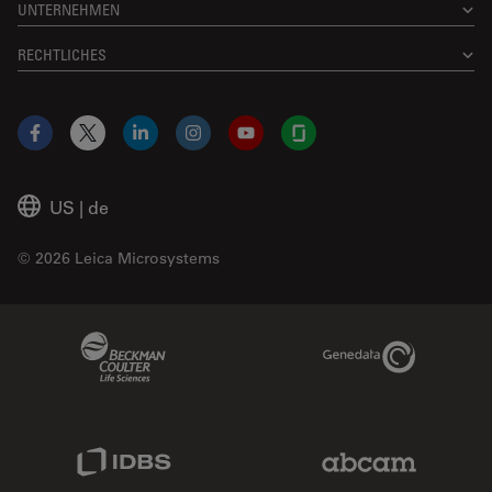
UNTERNEHMEN
RECHTLICHES
Facebook
X
LinkedIn
Instagram
YouTube
Glassdoor
US
|
de
© 2026 Leica Microsystems
Beckman Coulter Link
Genedata Link
IDBS Link
Abcam Limited