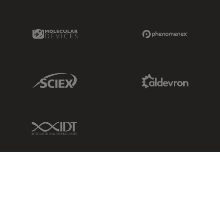
Molecular Devices Link
Phenomenex L
Sciex Link
Aldevron Link
IDT Link