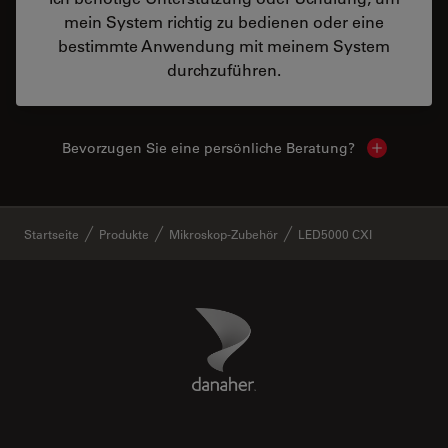
mein System richtig zu bedienen oder eine
bestimmte Anwendung mit meinem System
durchzuführen.
Bevorzugen Sie eine persönliche Beratung?
Show local
✕
Startseite
Produkte
Mikroskop-Zubehör
LED5000 CXI
Danaher Logo
Footer