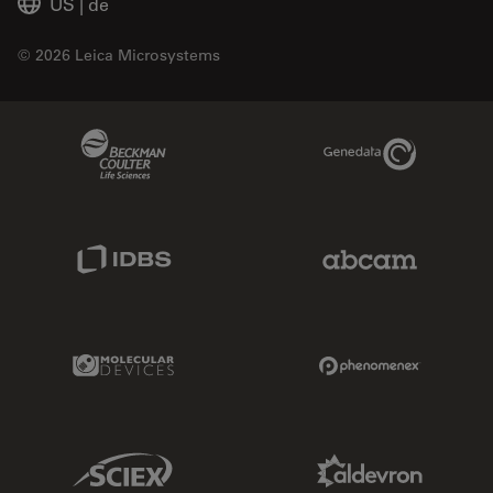
US
|
de
© 2026 Leica Microsystems
Beckman Coulter Link
Genedata Link
IDBS Link
Abcam Limited
Molecular Devices Link
Phenomenex L
Sciex Link
Aldevron Link