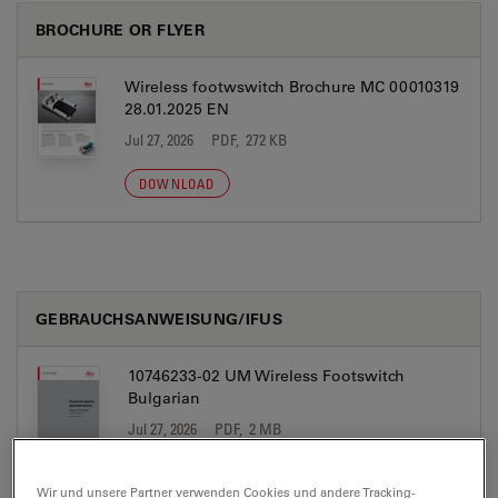
BROCHURE OR FLYER
Wireless footwswitch Brochure MC 00010319
28.01.2025 EN
Jul 27, 2026
PDF, 272 KB
DOWNLOAD
GEBRAUCHSANWEISUNG/IFUS
10746233-02 UM Wireless Footswitch
Bulgarian
Jul 27, 2026
PDF, 2 MB
DOWNLOAD
Wir und unsere Partner verwenden Cookies und andere Tracking-