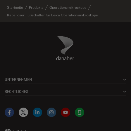
Startseite
Produkte
Operationsmikroskope
Kabelloser Fußschalter für Leica Operationsmikroskope
Danaher Logo
Footer
UNTERNEHMEN
RECHTLICHES
Facebook
X
LinkedIn
Instagram
YouTube
Glassdoor