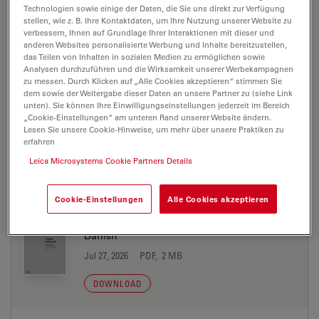
Technologien sowie einige der Daten, die Sie uns direkt zur Verfügung
stellen, wie z. B. Ihre Kontaktdaten, um Ihre Nutzung unserer Website zu
10746233-02 UM Wireless Footswitch
verbessern, Ihnen auf Grundlage Ihrer Interaktionen mit dieser und
Chinese
anderen Websites personalisierte Werbung und Inhalte bereitzustellen,
das Teilen von Inhalten in sozialen Medien zu ermöglichen sowie
Jul 27, 2026
PDF, 2 MB
Analysen durchzuführen und die Wirksamkeit unserer Werbekampagnen
zu messen. Durch Klicken auf „Alle Cookies akzeptieren“ stimmen Sie
DOWNLOAD
dem sowie der Weitergabe dieser Daten an unsere Partner zu (siehe Link
unten). Sie können Ihre Einwilligungseinstellungen jederzeit im Bereich
„Cookie-Einstellungen“ am unteren Rand unserer Website ändern.
Lesen Sie unsere Cookie-Hinweise, um mehr über unsere Praktiken zu
10746233-02 UM Wireless Footswitch Czech
erfahren
Jul 27, 2026
PDF, 2 MB
Leica Microsystems Cookie Partners Details
DOWNLOAD
Cookie-Einstellungen
Alle Cookies akzeptieren
10746233-02 UM Wireless Footswitch
Danish
Jul 27, 2026
PDF, 2 MB
DOWNLOAD