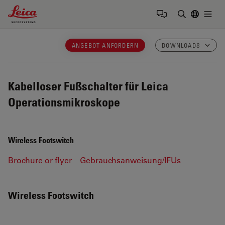
Leica Microsystems Logo
Togg
Suchbegrif
ANGEBOT ANFORDERN
DOWNLOADS
Kabelloser Fußschalter für Leica
Operationsmikroskope
Wireless Footswitch
Brochure or flyer
Gebrauchsanweisung/IFUs
Wireless Footswitch