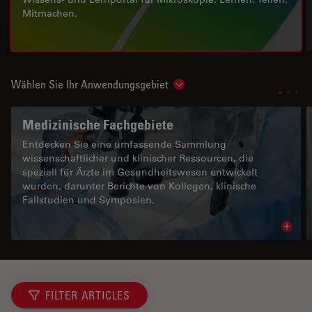
Mitmachen.
Wählen Sie Ihr Anwendungsgebiet
Show subnavigation
Medizinische Fachgebiete
Entdecken Sie eine umfassende Sammlung
wissenschaftlicher und klinischer Ressourcen, die
speziell für Ärzte im Gesundheitswesen entwickelt
wurden, darunter Berichte von Kollegen, klinische
Fallstudien und Symposien.
Read 
FILTER ARTICLES