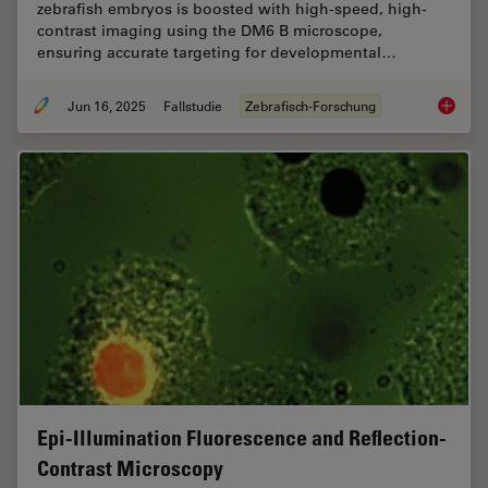
zebrafish embryos is boosted with high-speed, high-
contrast imaging using the DM6 B microscope,
ensuring accurate targeting for developmental…
Jun 16, 2025
Fallstudie
Zebrafisch-Forschung
Improvi
Epi-Illumination Fluorescence and Reflection-
Contrast Microscopy