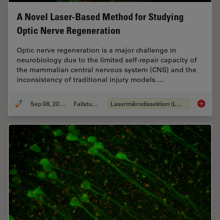
A Novel Laser-Based Method for Studying
Optic Nerve Regeneration
Optic nerve regeneration is a major challenge in
neurobiology due to the limited self-repair capacity of
the mammalian central nervous system (CNS) and the
inconsistency of traditional injury models.…
Sep 08, 2025
Fallstudie
Lasermikrodissektion (LMD)
A Novel