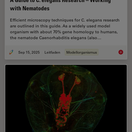
A Guide to C. elegans Research – Working
with Nematodes
Efficient microscopy techniques for C. elegans research
are outlined in this guide. As a widely used model
organism with about 70% gene homology to humans,
the nematode Caenorhabditis elegans (also…
Sep 15, 2025
Leitfaden
Modellorganismus
A Guide