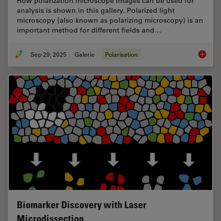
How polarization microscope images can be used for
analysis is shown in this gallery. Polarized light
microscopy (also known as polarizing microscopy) is an
important method for different fields and…
Sep 29, 2025
Galerie
Polarisation
Polariz
Biomarker Discovery with Laser
Microdissection