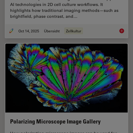
AI technologies in 2D cell culture workflows. It
highlights how traditional imaging methods—such as
brightfield, phase contrast, and…
Oct 14, 2025
Übersicht
Zellkultur
Microsco
Polarizing Microscope Image Gallery