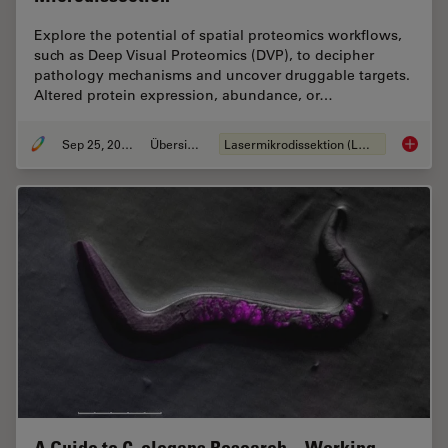
Explore the potential of spatial proteomics workflows,
such as Deep Visual Proteomics (DVP), to decipher
pathology mechanisms and uncover druggable targets.
Altered protein expression, abundance, or…
Sep 25, 2025
Übersicht
Lasermikrodissektion (LMD)
Biomark